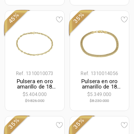
ancho
35%
45%
Ref. 1310010073
Ref. 1310014056
Pulsera en oro
Pulsera en oro
amarillo de 18
amarillo de 18
Kilates, 21 cm. de
Kilates con visos,
$5.404.000
$5.349.000
largo, 5 mm. de
19 cm. de largo,
$9.826.000
$8.230.000
ancho
4.50 mm. de
ancho
35%
35%