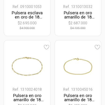
Ref. 0910001053
Ref. 1310013032
Pulsera esclava
Pulsera en oro
en oro de 18
amarillo de 18
Kilates, Barras, 19
Kilates, 19 cm. de
$2.695.000
$2.687.000
cm. de largo, 3.50
largo, 1.80 mm. de
$4.900.000
$4.135.000
mm. de ancho
ancho
Ref. 1310024018
Ref. 1310045016
Pulsera en oro
Pulsera en oro
amarillo de 18
amarillo de 18
Kilates, 19 cm. de
Kilates, 19 cm. de