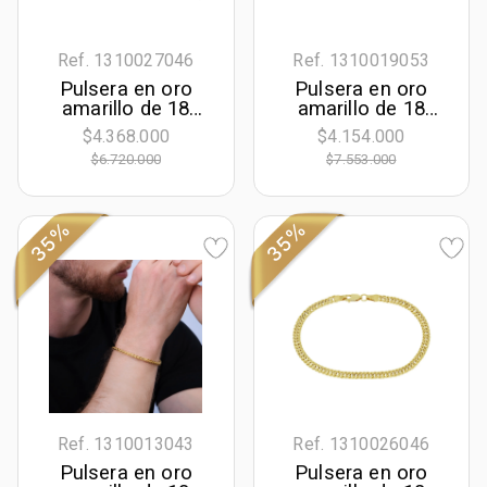
Ref. 1310027046
Ref. 1310019053
Pulsera en oro
Pulsera en oro
amarillo de 18
amarillo de 18
Kilates, 19 cm. de
Kilates, 21 cm. de
$4.368.000
$4.154.000
largo, 4 mm. de
largo, 2.50 mm. de
$6.720.000
$7.553.000
ancho
ancho
35%
35%
Ref. 1310013043
Ref. 1310026046
Pulsera en oro
Pulsera en oro