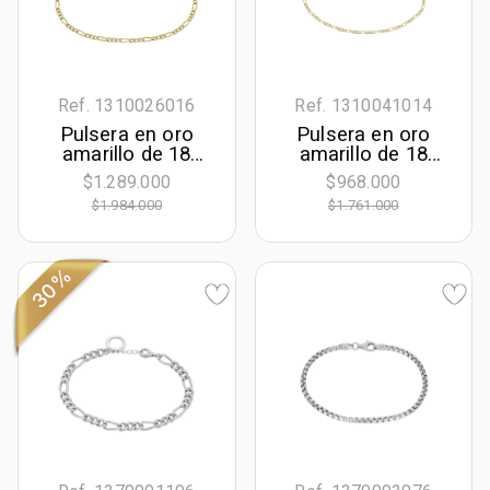
Ref. 1310026016
Ref. 1310041014
Pulsera en oro
Pulsera en oro
amarillo de 18
amarillo de 18
Kilates, 19 cm. de
Kilates, 18 cm. de
$1.289.000
$968.000
largo, 2.30 mm. de
largo, 1.70 mm. de
$1.984.000
$1.761.000
ancho
ancho
30%