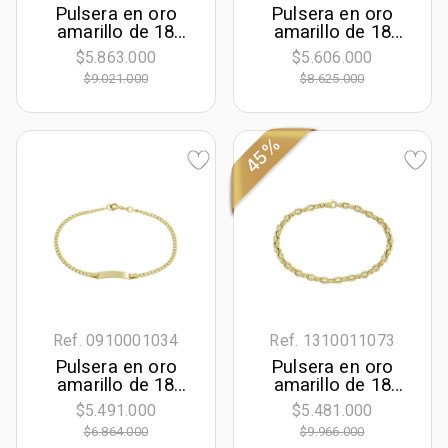
Pulsera en oro
Pulsera en oro
amarillo de 18
amarillo de 18
Kilates con visos,
Kilates con visos,
$5.863.000
$5.606.000
21 cm. de largo,
19 cm. de largo,
$9.021.000
$8.625.000
4.50 mm. de
3.50 mm. de
ancho
ancho
45%
Ref. 0910001034
Ref. 1310011073
Pulsera en oro
Pulsera en oro
amarillo de 18
amarillo de 18
Kilates, Grumette,
Kilates, 20 cm. de
$5.491.000
$5.481.000
21 cm. de largo,
largo, 4.50 mm. de
$6.864.000
$9.966.000
2.50 mm. de
ancho