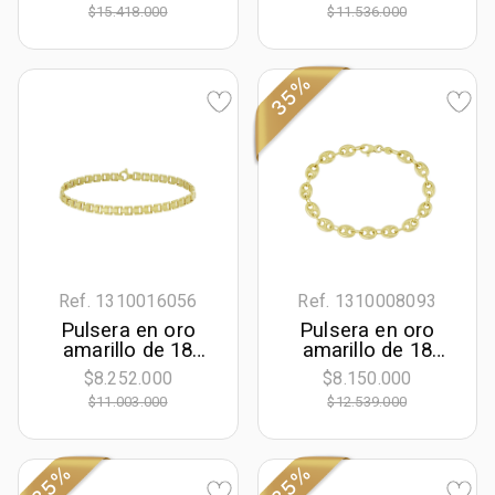
largo, 5 mm. de
largo, 4.50 mm. de
$15.418.000
$11.536.000
ancho
ancho
35%
Ref. 1310016056
Ref. 1310008093
Pulsera en oro
Pulsera en oro
amarillo de 18
amarillo de 18
Kilates, 20 cm. de
Kilates, 21 cm. de
$8.252.000
$8.150.000
largo, 5 mm. de
largo, 7.50 mm. de
$11.003.000
$12.539.000
ancho
ancho
35%
35%