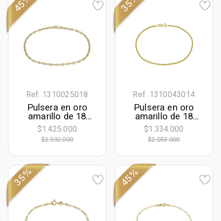
35%
45%
Ref. 1310025018
Ref. 1310043014
Pulsera en oro
Pulsera en oro
amarillo de 18
amarillo de 18
Kilates, 21 cm. de
Kilates, 21 cm. de
$1.425.000
$1.334.000
largo, 2.30 mm. de
largo, 2 mm. de
$2.592.000
$2.053.000
ancho
ancho
35%
45%