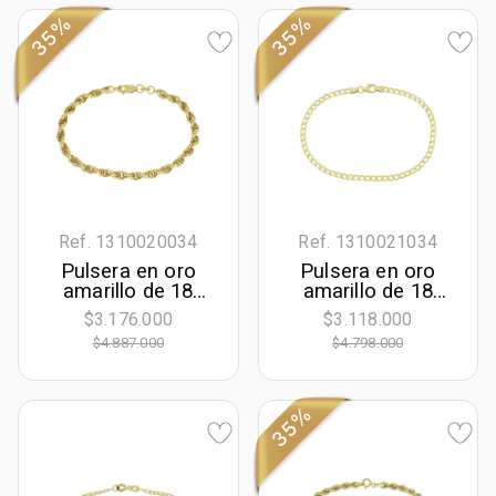
35%
35%
Ref. 1310020034
Ref. 1310021034
Pulsera en oro
Pulsera en oro
amarillo de 18
amarillo de 18
Kilates, 19 cm. de
Kilates, 19 cm. de
$3.176.000
$3.118.000
largo, 4 mm. de
largo, 3 mm. de
$4.887.000
$4.798.000
ancho
ancho
35%