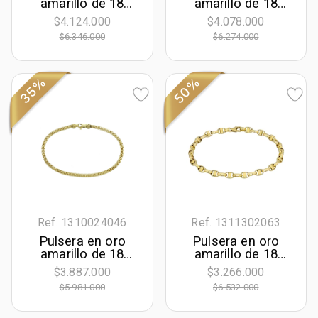
amarillo de 18
amarillo de 18
Kilates, 19 cm. de
Kilates, 19 cm. de
$4.124.000
$4.078.000
largo, 4 mm. de
largo, 4 mm. de
$6.346.000
$6.274.000
ancho
ancho
35%
50%
Ref. 1310024046
Ref. 1311302063
Pulsera en oro
Pulsera en oro
amarillo de 18
amarillo de 18
Kilates, 19 cm. de
Kilates, 21 cm. de
$3.887.000
$3.266.000
largo, 2.50 mm. de
largo, 5 mm. de
$5.981.000
$6.532.000
ancho
ancho