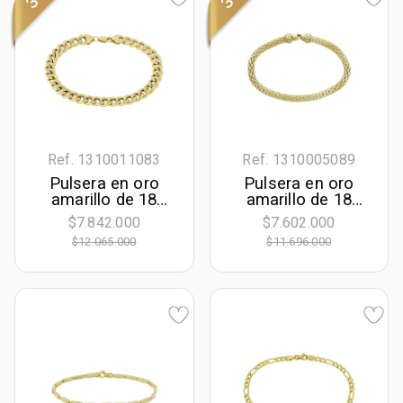
Ref. 1310011083
Ref. 1310005089
Pulsera en oro
Pulsera en oro
amarillo de 18
amarillo de 18
Kilates, 21 cm. de
Kilates, 19 cm. de
$7.842.000
$7.602.000
largo, 7.50 mm. de
largo, 4.50 mm. de
$12.065.000
$11.696.000
ancho
ancho