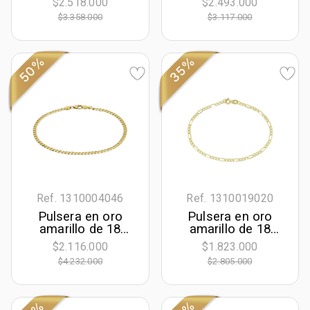
$2.518.000
$2.493.000
largo, 2 mm. de
largo, 2 mm. de
$3.358.000
$3.117.000
ancho
ancho
50%
35%
Ref. 1310004046
Ref. 1310019020
Pulsera en oro
Pulsera en oro
amarillo de 18
amarillo de 18
Kilates, 21 cm. de
Kilates, 19 cm. de
$2.116.000
$1.823.000
largo, 3 mm. de
largo, 2.50 mm. de
$4.232.000
$2.805.000
ancho
ancho