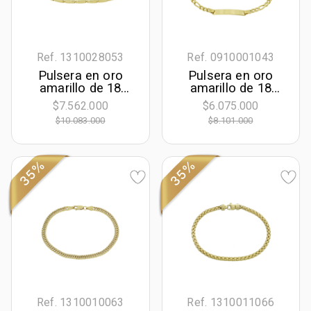
Ref. 1310028053
Ref. 0910001043
Pulsera en oro
Pulsera en oro
amarillo de 18
amarillo de 18
Kilates, 21 cm. de
Kilates, Figaro 1-3,
$7.562.000
$6.075.000
largo, 3 mm. de
19 cm. de largo,
$10.083.000
$8.101.000
ancho
3.50 mm. de
ancho
35%
35%
Ref. 1310010063
Ref. 1310011066