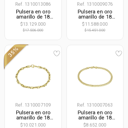
Ref. 1310013086
Ref. 1310009076
Pulsera en oro
Pulsera en oro
amarillo de 18
amarillo de 18
Kilates, 19 cm. de
Kilates, con
$13.129.000
$11.588.000
largo, 4.50 mm. de
zircones, 19 cm.
$17.506.000
$15.451.000
ancho
de largo, 5 mm. de
ancho
35%
Ref. 1310007109
Ref. 1310007063
Pulsera en oro
Pulsera en oro
amarillo de 18
amarillo de 18
Kilates, 21 cm. de
Kilates, 21 cm. de
$10.021.000
$8.652.000