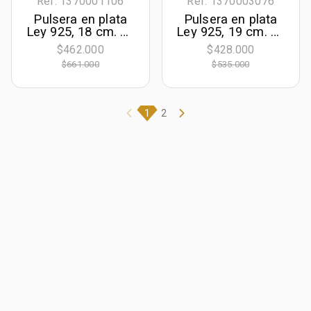
Ref. 1370001106
Ref. 1370003076
Pulsera en plata
Pulsera en plata
Ley 925, 18 cm. de
Ley 925, 19 cm. de
largo, 5.50 mm. de
largo, 3 mm. de
$462.000
$428.000
ancho, de la
ancho
$661.000
$535.000
coleccion Sueños
1
2