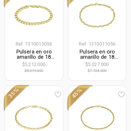
Ref. 1310013056
Ref. 1310011056
Pulsera en oro
Pulsera en oro
amarillo de 18
amarillo de 18
Kilates, 19 cm. de
Kilates, 21 cm. de
$5.212.000
$5.027.000
largo, 6.50 mm. de
largo, 4 mm. de
$8.019.000
$7.734.000
ancho
ancho, con
terminado en
Ancla
35%
45%