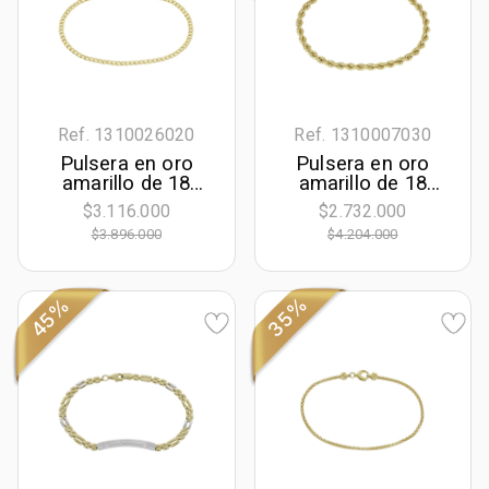
Ref. 1310026020
Ref. 1310007030
Pulsera en oro
Pulsera en oro
amarillo de 18
amarillo de 18
Kilates, 19 cm. de
Kilates, 18 cm. de
$3.116.000
$2.732.000
largo, 2.50 mm. de
largo, 3.50 mm. de
$3.896.000
$4.204.000
ancho
ancho
35%
45%