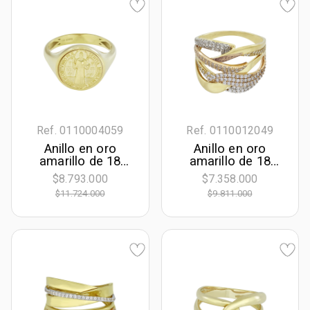
Ref. 0110004059
Ref. 0110012049
Anillo en oro
Anillo en oro
amarillo de 18
amarillo de 18
Kilates
Kilates, con
$8.793.000
$7.358.000
zircones
$11.724.000
$9.811.000