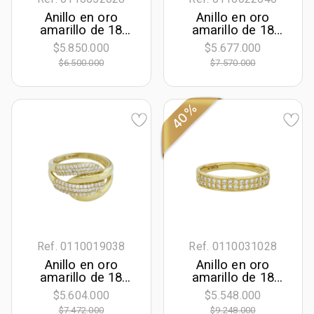
Anillo en oro
Anillo en oro
amarillo de 18
amarillo de 18
Kilates, con
Kilates, con
$5.850.000
$5.677.000
diamante
zircones
$6.500.000
$7.570.000
laboratorio central
de 0.30 Ct y
decoración en
diamante de
40%
laboratorio de 0.25
Ct
Ref. 0110019038
Ref. 0110031028
Anillo en oro
Anillo en oro
amarillo de 18
amarillo de 18
Kilates, con
Kilates, con
$5.604.000
$5.548.000
zircones
diamantes de 0.20
$7.472.000
$9.248.000