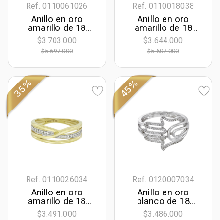
Ref. 0110061026
Ref. 0110018038
Anillo en oro
Anillo en oro
amarillo de 18
amarillo de 18
Kilates, con
Kilates, con
$3.703.000
$3.644.000
esmeralda central
diamantes de 0.07
$5.697.000
$5.607.000
de 0.50 Ct y
Ct
decoración en
diamantes de 0.08
Ct
35%
45%
Ref. 0110026034
Ref. 0120007034
Anillo en oro
Anillo en oro
amarillo de 18
blanco de 18
Kilates, con
Kilates, con
$3.491.000
$3.486.000
diamantes de 0.12
diamantes de 0.14