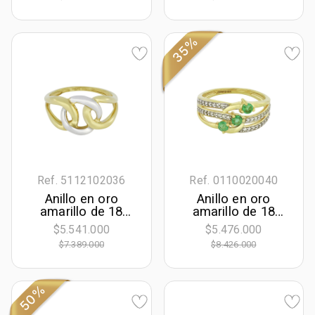
Ct
35%
Ref. 5112102036
Ref. 0110020040
Anillo en oro
Anillo en oro
amarillo de 18
amarillo de 18
Kilates
Kilates, con 3
$5.541.000
$5.476.000
esmeraldas
$7.389.000
$8.426.000
centrales de 0.30
Ct y decoración en
diamantes de 0.18
Ct
50%