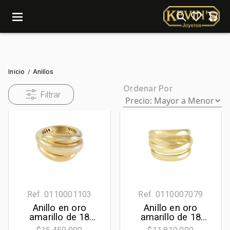
menu
Inicio
Anillos
/
Ordenar Por
Filtrar
Ref. 0110001103
Ref. 0110007079
Anillo en oro
Anillo en oro
amarillo de 18
amarillo de 18
Kilates
Kilates