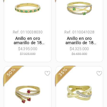
Ref. 0110038030
Ref. 0110041028
Anillo en oro
Anillo en oro
amarillo de 18
amarillo de 18
Kilates, con
Kilates, con 2
$4.395.000
$4.325.000
esmeraldas de
esmeraldas
$7.325.000
$6.655.000
0.15 Ct y
centrales de 0.08
diamantes de 0.04
Ct y decoración en
Ct
diamantes de 0.20
Ct
50%
35%