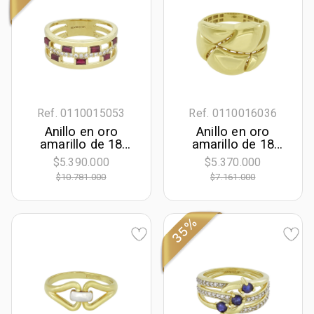
Ref. 0110015053
Ref. 0110016036
Anillo en oro
Anillo en oro
amarillo de 18
amarillo de 18
Kilates, con rubís
Kilates
$5.390.000
$5.370.000
de 0.44 Ct y
$10.781.000
$7.161.000
diamantes de 0.18
Ct
35%