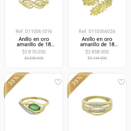
Ref. 0110061016
Ref. 0110066026
Anillo en oro
Anillo en oro
amarillo de 18
amarillo de 18
Kilates, con
Kilates con visos
$3.870.000
$3.858.000
diamante de
$4.300.000
$5.144.000
laboratorio de 0.11
Ct
35%
35%