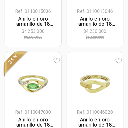
Ref. 0110015036
Ref. 0110013046
Anillo en oro
Anillo en oro
amarillo de 18
amarillo de 18
Kilates, con rubís
Kilates, con
$4.253.000
$4.230.000
de 0.21 Ct y
diamantes de 0.12
$8.507.000
$6.509.000
diamantes de 0.36
Ct
Ct
35%
Ref. 0110047030
Ref. 0110046028
Anillo en oro
Anillo en oro
amarillo de 18
amarillo de 18