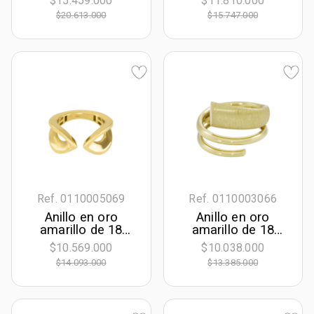
$15.459.000
$11.810.000
$20.613.000
$15.747.000
Ref. 0110005069
Ref. 0110003066
Anillo en oro
Anillo en oro
amarillo de 18
amarillo de 18
Kilates
Kilates satinado
$10.569.000
$10.038.000
$14.093.000
$13.385.000