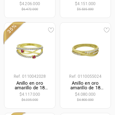
Kilates, con
Kilates satinado
$4.206.000
$4.151.000
esmeralda central
$6.472.000
$5.535.000
de 0.50 Ct y
decoración en
diamantes de 0.10
Ct
35%
Ref. 0110042028
Ref. 0110055024
Anillo en oro
Anillo en oro
amarillo de 18
amarillo de 18
Kilates, con 2
Kilates, con
$4.117.000
$4.080.000
rubís centrales de
zircones
$6.335.000
$4.800.000
0.08 Ct y
decoración en
diamantes de 0.20