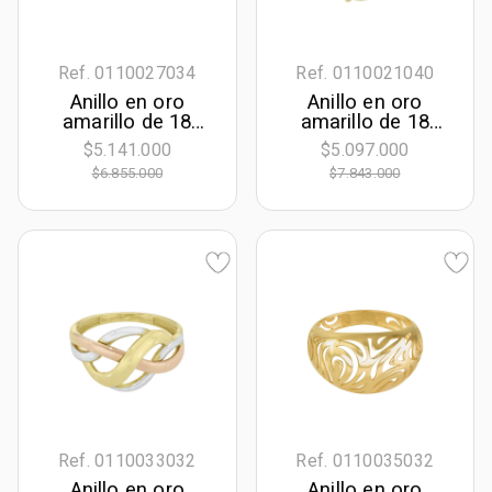
Ref. 0110027034
Ref. 0110021040
Anillo en oro
Anillo en oro
amarillo de 18
amarillo de 18
Kilates
Kilates, con 3
$5.141.000
$5.097.000
zafiros centrales
$6.855.000
$7.843.000
de 0.30 Ct y
decoración en
diamantes de 0.18
Ct
Ref. 0110033032
Ref. 0110035032
Anillo en oro
Anillo en oro