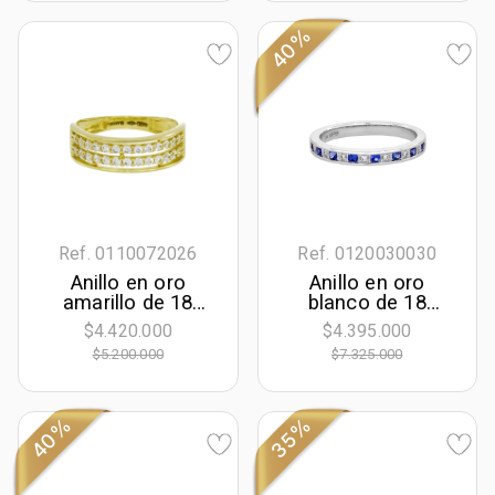
40%
Ref. 0110072026
Ref. 0120030030
Anillo en oro
Anillo en oro
amarillo de 18
blanco de 18
Kilates, con
Kilates, con
$4.420.000
$4.395.000
zircones
zafiros de 0.20 Ct
$5.200.000
$7.325.000
y diamantes de
0.04 Ct
40%
35%