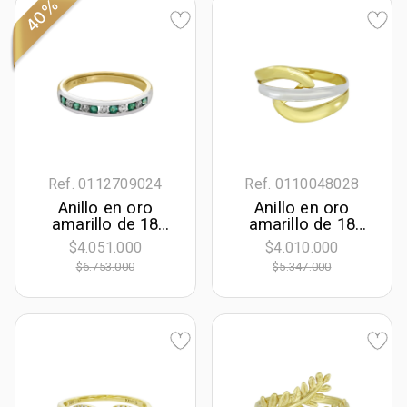
Ct
40%
Ref. 0112709024
Ref. 0110048028
Anillo en oro
Anillo en oro
amarillo de 18
amarillo de 18
Kilates, con
Kilates
$4.051.000
$4.010.000
esmeraldas de
$6.753.000
$5.347.000
0.15 Ct y
diamantes de 0.13
Ct