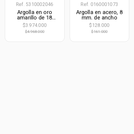
Ref. 5310002046
Ref. 0160001073
Argolla en oro
Argolla en acero, 8
amarillo de 18
mm. de ancho
Kilates, Plana, 5
$3.974.000
$128.000
mm. de ancho
$4.968.000
$161.000