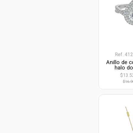
Ref. 41
Anillo de
halo do
diama
$13.5
laborator
$16.9
pera IGI 
decora
diama
laboratori
blan