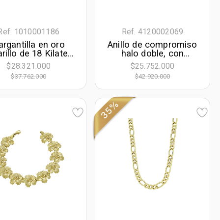
Ref. 1010001186
Ref. 4120002069
argantilla en oro
Anillo de compromiso
rillo de 18 Kilates
halo doble, con
n visos satinado,
diamantes con un
$28.321.000
$25.752.000
lores, 45 cm. de
peso total de 1.16ct,
$37.762.000
$42.920.000
go, 7 mm. de ancho
oro tono blanco 18k,
rodinado, liso
35%