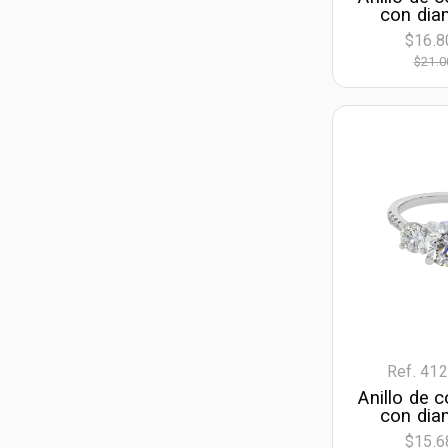
con dia
laborator
$16.8
corte esm
$21.0
de 2.
decora
diama
laboratori
amari
Ref. 41
Anillo de
con dia
laborator
$15.6