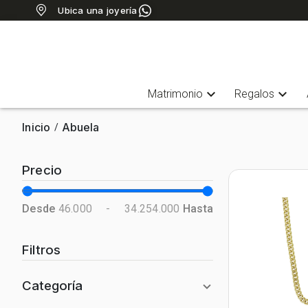
Ubica una joyería
expand_more
expand_more
Matrimonio
Regalos
Inicio
Abuela
/
Precio
Desde
46.000
-
34.254.000
Hasta
Filtros
Categoría