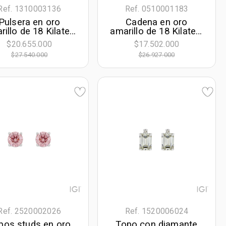
Ref. 1310003136
Ref. 0510001183
Pulsera en oro
Cadena en oro
rillo de 18 Kilates
amarillo de 18 Kilates,
 visos, 19 cm. de
Figaro 1-3, 60 cm. de
$20.655.000
$17.502.000
rgo, 15.50 mm. de
largo, 8 mm. de ancho
$27.540.000
$26.927.000
ancho
Ref. 2520002026
Ref. 1520006024
pos studs en oro
Topo con diamante