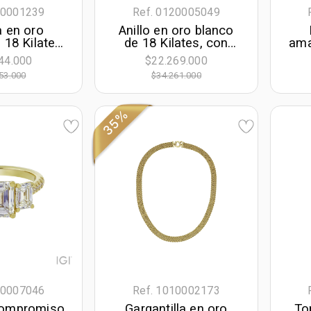
10001239
Ref. 0120005049
 en oro
Anillo en oro blanco
 18 Kilates,
de 18 Kilates, con
ama
 60 cm. de
tanzanita central de
con
44.000
$22.269.000
m. de ancho
5.35 Ct y decoración
la
53.000
$34.261.000
en diamantes de 0.32
Ct
35%
10007046
Ref. 1010002173
 compromiso
Gargantilla en oro
To