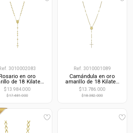
Ref. 3010002083
Ref. 3010001089
Rosario en oro
Camándula en oro
illo de 18 Kilates,
amarillo de 18 Kilates
andula, 50 cm. de
con visos,
$13.984.000
$13.786.000
rgo, 0.50 mm. de
Camándula, con
$17.481.000
$18.382.000
ancho
zircones, 45 cm. de
largo, 1 mm. de ancho