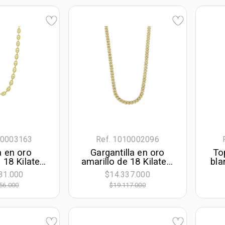
o, oro tono
laboratorio, oro tono
llo 18k
blanco 18k, rodinado
10003163
Ref. 1010002096
 en oro
Gargantilla en oro
To
 18 Kilates,
amarillo de 18 Kilates,
bla
 boton, 50
45 cm. de largo, 4.50
co
31.000
$14.337.000
rgo, 6 mm.
mm. de ancho
lab
56.000
$19.117.000
ancho