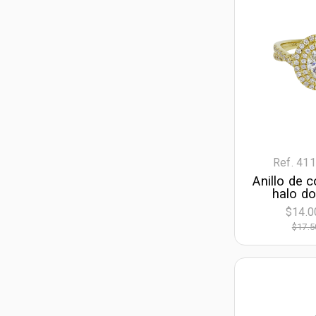
Ref. 41
Anillo de
halo do
diama
$14.0
laborator
$17.5
óvalo IGI 
decora
diama
laboratori
amari