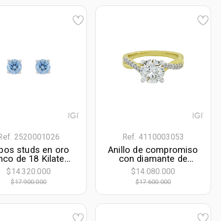
Ref. 2520001026
Ref. 4110003053
pos studs en oro
Anillo de compromiso
nco de 18 Kilates,
con diamante de
n 2 diamante de
laboratorio central
$14.320.000
$14.080.000
oratorio centrales
redondo IGI de 2.00Ct
$17.900.000
$17.600.000
de 2.00 Ct
y decoración en
diamantes de
laboratorio, oro 2
tonos 18k, rodinado