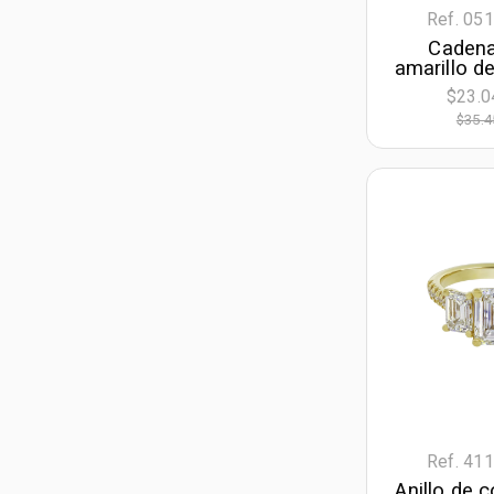
Ref. 05
Cadena
amarillo de
Grumette,
$23.0
largo, 9 m
$35.4
Ref. 41
Anillo de