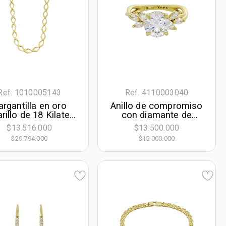
Ref. 1010005143
Ref. 4110003040
argantilla en oro
Anillo de compromiso
rillo de 18 Kilates
con diamante de
n visos, Figuras
laboratorio central
$13.516.000
$13.500.000
métricas, 42 cm.
redondo de 2.00ct y
$20.794.000
$15.000.000
 largo, 9 mm. de
decoración en
ancho
diamantes de
laboratorio, oro tono
amarillo 18k