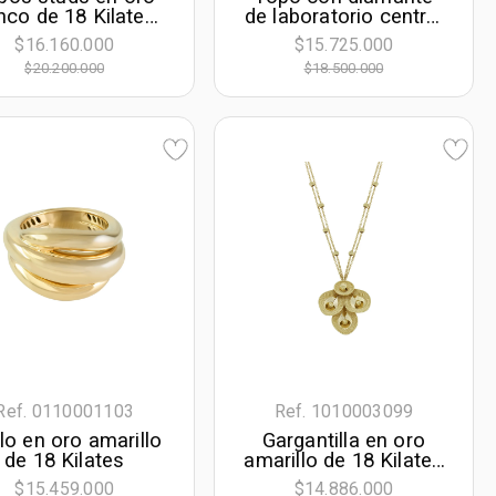
nco de 18 Kilates,
de laboratorio central
n 2 diamante de
corte esmeralda de
$16.160.000
$15.725.000
oratorio centrales
4.00Ct y decoración
$20.200.000
$18.500.000
de 2.00 Ct
en diamantes de
laboratorio, oro tono
blanco 18k, rodinado
Ref. 0110001103
Ref. 1010003099
llo en oro amarillo
Gargantilla en oro
de 18 Kilates
amarillo de 18 Kilates
con visos, Flores, 40
$15.459.000
$14.886.000