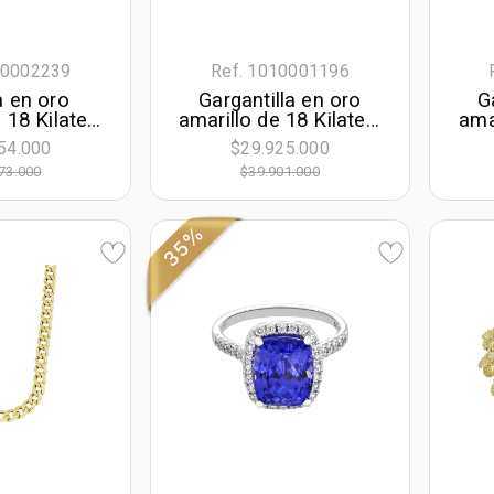
10002239
Ref. 1010001196
 en oro
Gargantilla en oro
G
 18 Kilates,
amarillo de 18 Kilates,
ama
 60 cm. de
Barra, 45 cm. de
co
54.000
$29.925.000
m. de ancho
largo, 2.50 mm. de
F
73.000
$39.901.000
ancho
lar
35%