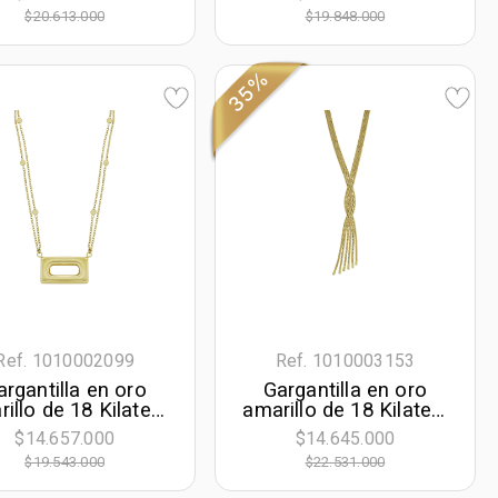
cm. de largo, 1 mm.
$20.613.000
$19.848.000
de ancho
35%
Ref. 1010002099
Ref. 1010003153
argantilla en oro
Gargantilla en oro
illo de 18 Kilates,
amarillo de 18 Kilates,
uras geométricas,
Tiras, 45 cm. de largo,
$14.657.000
$14.645.000
0 cm. de largo, 1
1.50 mm. de ancho
$19.543.000
$22.531.000
mm. de ancho