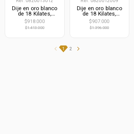
Ref. 0820013012
Ref. 0820012009
Dije en oro blanco
Dije en oro blanco
de 18 Kilates,
de 18 Kilates,
Barra, con 2
Onda, con rubí
$918.000
$907.000
zircones centrales
central de 0.70 Ct
$1.413.000
$1.396.000
y decoración en
diamantes de 0.01
Ct
1
2