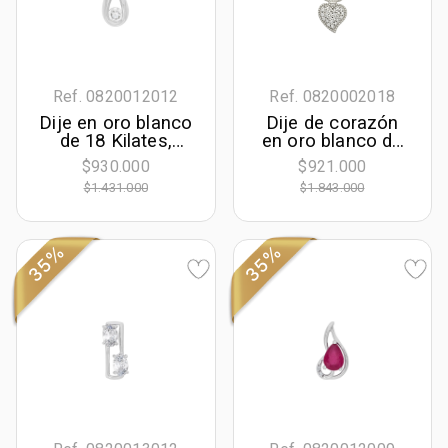
Ref. 0820012012
Ref. 0820002018
Dije en oro blanco
Dije de corazón
de 18 Kilates,
en oro blanco de
Onda, con zircón
18 Kilates, con
$930.000
$921.000
central
zircones
$1.431.000
$1.843.000
35%
35%