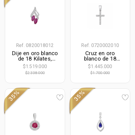
Ref. 0820018012
Ref. 0720002010
Dije en oro blanco
Cruz en oro
de 18 Kilates,
blanco de 18
Franjas, con 2
Kilates, con
$1.519.000
$1.445.000
rubís centrales de
zircones
$2.338.000
$1.700.000
0.65 Ct y
decoración en
diamantes de 0.05
Ct
35%
35%