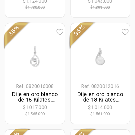
$1.124.000
$1.043.000
diamantes de 0.06
mm. de ancho
$1.730.000
$1.391.000
Ct
35%
35%
Ref. 0820016008
Ref. 0820012016
Dije en oro blanco
Dije en oro blanco
de 18 Kilates,
de 18 Kilates,
Lágrima, con
Franjas, con perla
$1.017.000
$1.014.000
diamante central
central de 7 mm
$1.565.000
$1.561.000
de 0.05 Ct
de ancho aprox