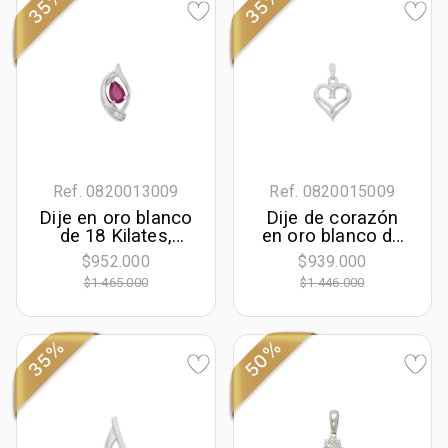
35%
35%
Ref. 0820013009
Ref. 0820015009
Dije en oro blanco
Dije de corazón
de 18 Kilates,
en oro blanco de
Franjas, con rubí
18 Kilates, con
$952.000
$939.000
central de 0.50 Ct
diamante central
$1.465.000
$1.446.000
y decoración en
de 0.01 Ct
diamantes de 0.02
Ct
35%
50%