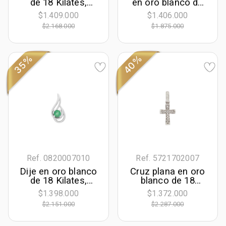
de 18 Kilates,
en oro blanco de
Hoja, con
18 Kilates, con
$1.409.000
$1.406.000
diamantes de 0.06
zircones
$2.168.000
$1.875.000
Ct
35%
40%
Ref. 0820007010
Ref. 5721702007
Dije en oro blanco
Cruz plana en oro
de 18 Kilates,
blanco de 18
Franjas, con
Kilates, con
$1.398.000
$1.372.000
esmeralda central
diamantes de 0.05
$2.151.000
$2.287.000
de 0.25 Ct
Ct