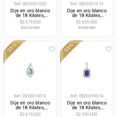
Ref. 0820001032
Ref. 0820021014
Dije en oro blanco
Dije en oro blanco
de 18 Kilates,
de 18 Kilates,
Onda, con
Corazón, con
$6.579.000
$3.655.000
esmeralda central
diamante de
$10.122.000
$4.300.000
de 0.90 Ct y
laboratorio de 0.30
decoración en
Ct
diamantes de 0.17
Ct
35%
35%
Ref. 0820016012
Ref. 0820019014
Dije en oro blanco
Dije en oro blanco
de 18 Kilates,
de 18 Kilates,
Lágrima, con
Uñas+decoración,
$2.615.000
$2.243.000