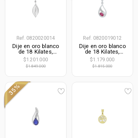
Ref. 0820020014
Ref. 0820019012
Dije en oro blanco
Dije en oro blanco
de 18 Kilates,
de 18 Kilates,
Hoja, con
Lágrima, con rubí
$1.201.000
$1.179.000
diamantes de 0.02
central de 0.40 Ct
$1.849.000
$1.815.000
Ct
y decoración en
diamantes de 0.02
Ct
35%