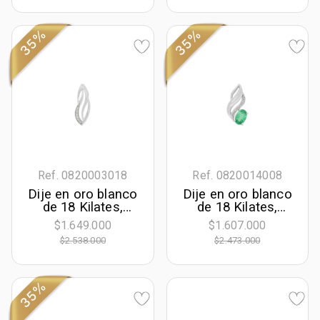
decoración en
decoración en
diamantes de 0.02
diamantes de 0.09
Ct
Ct
35%
35%
Ref. 0820003018
Ref. 0820014008
Dije en oro blanco
Dije en oro blanco
de 18 Kilates,
de 18 Kilates,
Franjas, con
Franjas, con
$1.649.000
$1.607.000
diamantes de 0.05
esmeralda central
$2.538.000
$2.473.000
Ct
de 0.45 Ct y
decoración en
diamantes de 0.03
Ct
35%