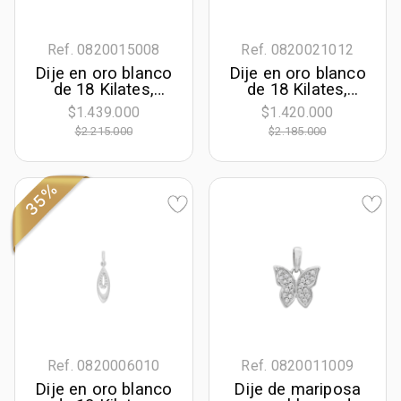
Ref. 0820015008
Ref. 0820021012
Dije en oro blanco
Dije en oro blanco
de 18 Kilates,
de 18 Kilates,
Uñas+decoración,
Lágrima, con
$1.439.000
$1.420.000
con rubí central de
zafiro central de
$2.215.000
$2.185.000
0.30 Ct y
0.45 Ct y
decoración en
decoración en
diamantes de 0.08
diamantes de 0.03
Ct
Ct
35%
Ref. 0820006010
Ref. 0820011009
Dije en oro blanco
Dije de mariposa