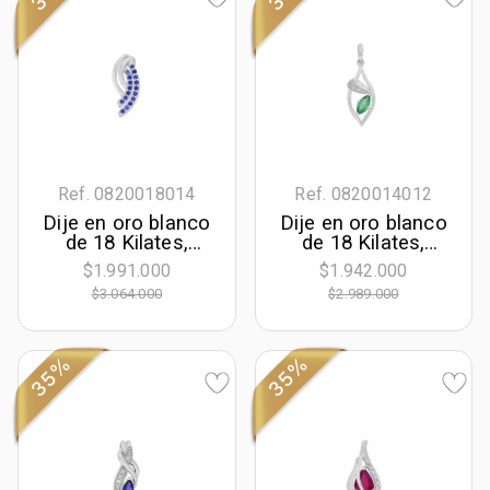
Ref. 0820018014
Ref. 0820014012
Dije en oro blanco
Dije en oro blanco
de 18 Kilates,
de 18 Kilates,
Franjas, con
Hoja, con
$1.991.000
$1.942.000
zafiros de 0.18 Ct
esmeralda central
$3.064.000
$2.989.000
de 0.30 Ct y
decoración en
diamantes de 0.04
Ct
35%
35%