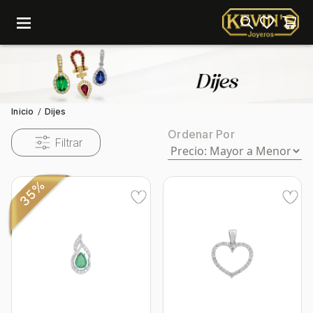
menu
Inicio
Dijes
/
Ordenar Por
Filtrar
35%