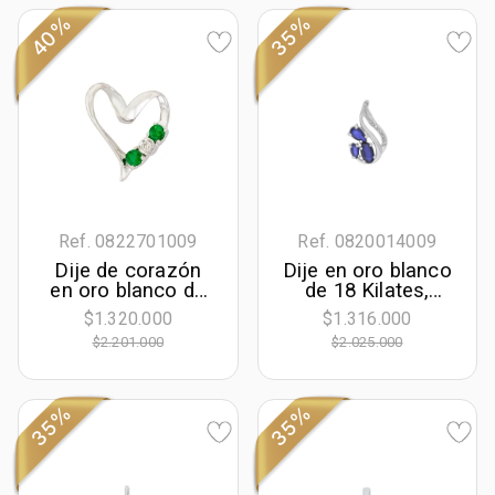
40%
35%
Ref. 0822701009
Ref. 0820014009
Dije de corazón
Dije en oro blanco
en oro blanco de
de 18 Kilates,
18 Kilates, con
Franjas, con
$1.320.000
$1.316.000
esmeraldas de
zafiros de 0.55 Ct
$2.201.000
$2.025.000
0.08 Ct y
y diamantes de
diamantes de 0.01
0.04 Ct
Ct
35%
35%