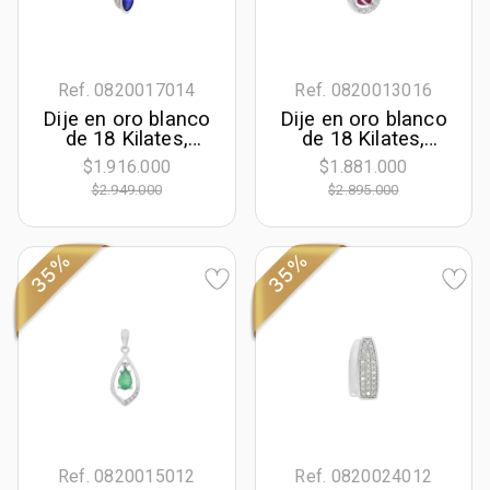
Ref. 0820017014
Ref. 0820013016
Dije en oro blanco
Dije en oro blanco
de 18 Kilates,
de 18 Kilates,
Franjas, con
Lágrima, con rubí
$1.916.000
$1.881.000
zafiro central de
central de 0.80 Ct
$2.949.000
$2.895.000
0.30 Ct y
y decoración en
decoración en
diamantes de 0.06
diamantes de 0.05
Ct
Ct
35%
35%
Ref. 0820015012
Ref. 0820024012