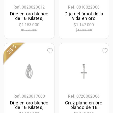
Ref. 0820023012
Ref. 0810022008
Dije en oro blanco
Dije del árbol de la
de 18 Kilates,
vida en oro
Lágrima, con
amarillo de 18
$1.153.000
$1.147.000
zafiro central de
Kilates con visos,
$1.775.000
$1.530.000
0.85 Ct y
con madre perla
decoración en
diamantes de 0.02
Ct
35%
Ref. 0820017008
Ref. 0720002006
Dije en oro blanco
Cruz plana en oro
de 18 Kilates,
blanco de 18
Hoja, con
Kilates satinado, 8