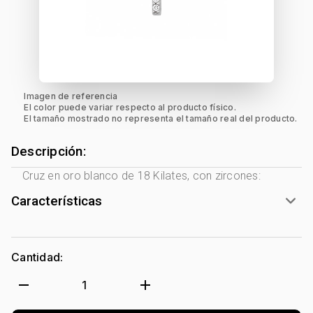
Imagen de referencia
El color puede variar respecto al producto físico.
El tamaño mostrado no representa el tamaño real del producto.
Descripción:
Cruz en oro blanco de 18 Kilates, con zircones:
Características
Género:
Mujer
Tono Metal:
Blanco
Cantidad:
Metal:
Oro 18 Kilates
Forma:
Uñas
remove
add
1
Tipo de terminado:
Rodinado
Colección:
Ninguno