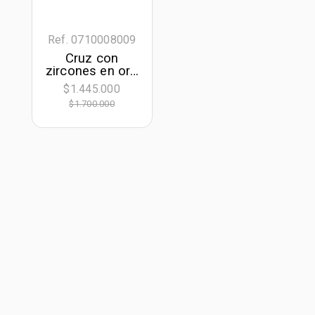
Ref. 0710008009
Cruz con
zircones en oro
amarillo de 18
$1.445.000
Kilates
$1.700.000