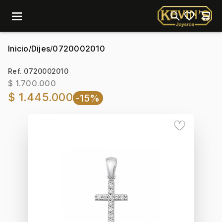
menu
Inicio
Dijes
0720002010
/
/
Ref. 0720002010
$ 1.700.000
$ 1.445.000
-15%