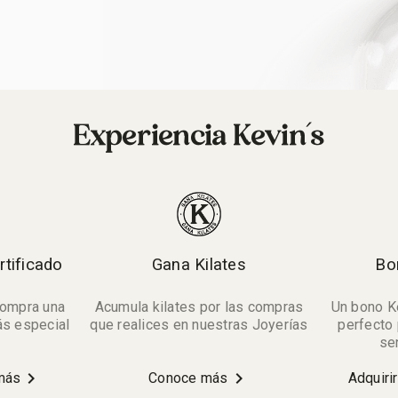
Experiencia Kevin´s
rtificado
Gana Kilates
Bo
compra una
Acumula kilates por las compras
Un bono Ke
ás especial
que realices en nuestras Joyerías
perfecto 
se
chevron_right
chevron_right
más
Conoce más
Adquiri