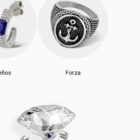
eños
Forza