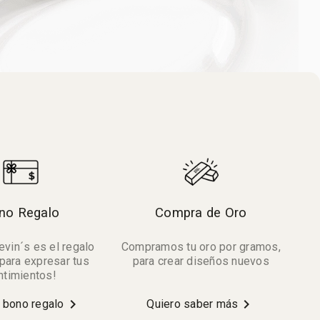
no Regalo
Compra de Oro
vin´s es el regalo
Compramos tu oro por gramos,
para expresar tus
para crear diseños nuevos
ntimientos!
chevron_right
chevron_right
r bono regalo
Quiero saber más