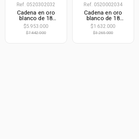
Ref. 0520302032
Ref. 0520002034
Cadena en oro
Cadena en oro
blanco de 18
blanco de 18
Kilates, Cordon, 60
Kilates con visos,
$5.953.000
$1.632.000
cm. de largo, 2
Ancla, 60 cm. de
$7.442.000
$3.265.000
mm. de ancho
largo, 2 mm. de
ancho