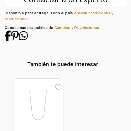
Longitud:
45
Tipo de terminado:
Rodinado
Tipo de Broche:
Reasa
Disponible para entrega: Todo el país
Aplican condiciones y
restricciones.
Conoce nuestra política de
Cambios y Devoluciones.
También te puede interesar