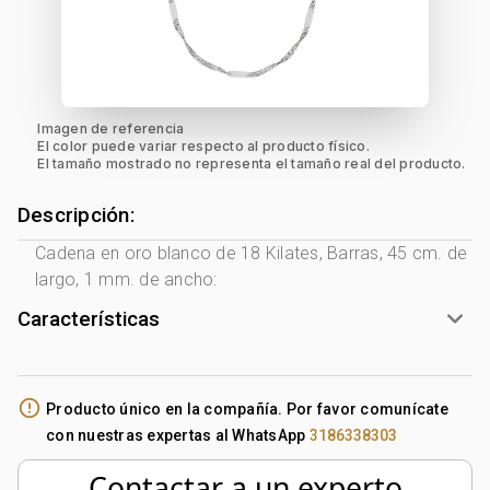
Imagen de referencia
El color puede variar respecto al producto físico.
El tamaño mostrado no representa el tamaño real del producto.
Descripción:
Cadena en oro blanco de 18 Kilates, Barras, 45 cm. de
largo, 1 mm. de ancho:
Características
Género:
Mujer
Tono Metal:
Blanco
error_outline
Producto único en la compañía. Por favor comunícate
Metal:
Oro 18 Kilates
con nuestras expertas al WhatsApp
3186338303
Tejido:
Barras
Subforma:
Plana
Contactar a un experto