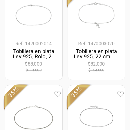
Ref. 1470002014
Ref. 1470003020
Tobillera en plata
Tobillera en plata
Ley 925, Rolo, 23
Ley 925, 22 cm. de
cm. de largo, 1
largo, 0.50 mm. de
$88.000
$82.000
mm. de ancho
ancho, de la
$111.000
$164.000
coleccion Sueños
35%
35%