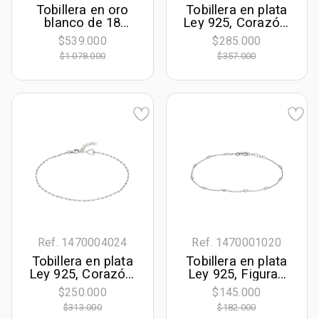
Tobillera en oro
Tobillera en plata
blanco de 18
Ley 925, Corazón,
Kilates con visos
23 cm. de largo, 1
$539.000
$285.000
diamantado,
mm. de ancho, de
$1.078.000
$357.000
Veneciana, 23 cm.
la coleccion
de largo, 1 mm. de
Sueños
ancho
Ref. 1470004024
Ref. 1470001020
Tobillera en plata
Tobillera en plata
Ley 925, Corazón,
Ley 925, Figuras
23 cm. de largo, 1
geométricas, 21
$250.000
$145.000
mm. de ancho, de
cm. de largo, 1
$313.000
$182.000
la coleccion
mm. de ancho, de