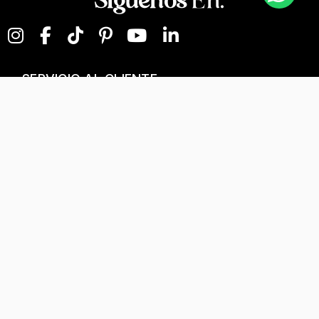
Siguenos
En:
SERVICIO AL CLIENTE
NEGOCIOS DIGITALES
NUESTRA EMPRESA
Términos y condiciones
T&C Separados, Elaboración y Personalización
Tratamiento de datos
Kevin's Joyeros© 2025
|
Todos los Derechos Reservados