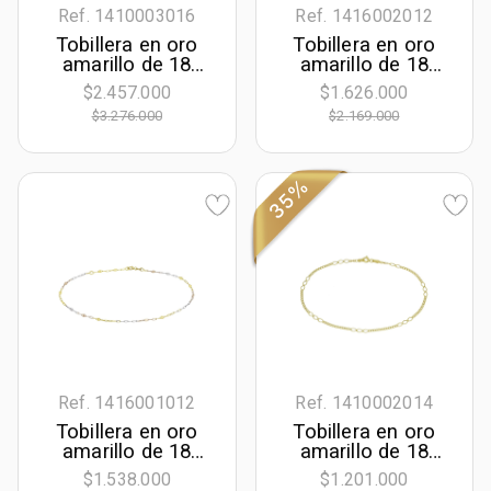
Ref. 1410003016
Ref. 1416002012
Tobillera en oro
Tobillera en oro
amarillo de 18
amarillo de 18
Kilates, Corazón,
Kilates, Battuta, 23
$2.457.000
$1.626.000
25 cm. de largo,
cm. de largo, 2
$3.276.000
$2.169.000
0.50 mm. de
mm. de ancho
ancho
35%
Ref. 1416001012
Ref. 1410002014
Tobillera en oro
Tobillera en oro
amarillo de 18
amarillo de 18
Kilates, Figuras
Kilates, 23 cm. de
$1.538.000
$1.201.000