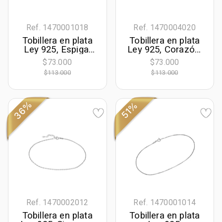
Ref. 1470001018
Ref. 1470004020
Tobillera en plata
Tobillera en plata
Ley 925, Espiga,
Ley 925, Corazón,
23 cm. de largo, 1
23 cm. de largo,
$73.000
$73.000
mm. de ancho
1.30 mm. de
$113.000
$113.000
ancho
36%
51%
Ref. 1470002012
Ref. 1470001014
Tobillera en plata
Tobillera en plata