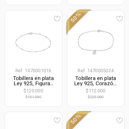
Sueños
la coleccion
Sueños
50%
Ref. 1470001016
Ref. 1470005024
Tobillera en plata
Tobillera en plata
Ley 925, Figuras
Ley 925, Corazón,
geométricas, 21
22 cm. de largo,
$120.000
$112.000
cm. de largo, 1
0.50 mm. de
$151.000
$225.000
mm. de ancho, de
ancho, de la
la coleccion
coleccion Sueños
Sueños
50%