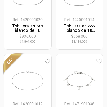
Ref. 1420001020
Ref. 1420001014
Tobillera en oro
Tobillera en oro
blanco de 18
blanco de 18
Kilates, Franco, 23
Kilates, Espiga, 24
$930.000
$568.000
cm. de largo, 1
cm. de largo, 0.70
$1.861.000
$1.136.000
mm. de ancho
mm. de ancho
50%
Ref. 1420001012
Ref. 1471901038