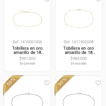
Ref. 1410001006
Ref. 1411902008
Tobillera en oro
Tobillera en oro
amarillo de 18
amarillo de 18
Kilates, Battuta, 23
Kilates, Figuras
$991.000
$984.000
cm. de largo, 1.50
geométricas, 25
$1.239.000
$1.312.000
mm. de ancho
cm. de largo, 0.50
mm. de ancho
50%
50%