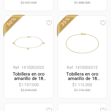
geométricas, 25
largo, 2 mm. de
$2.051.000
$1.848.000
cm. de largo, 1
ancho
mm. de ancho
50%
35%
Ref. 1410002020
Ref. 1410002012
Tobillera en oro
Tobillera en oro
amarillo de 18
amarillo de 18
Kilates, 24 cm. de
Kilates con visos
$1.197.000
$1.115.000
largo, 1 mm. de
diamantado,
$2.394.000
$1.716.000
ancho
Veneciana, 23 cm.
de largo, 1 mm. de
ancho