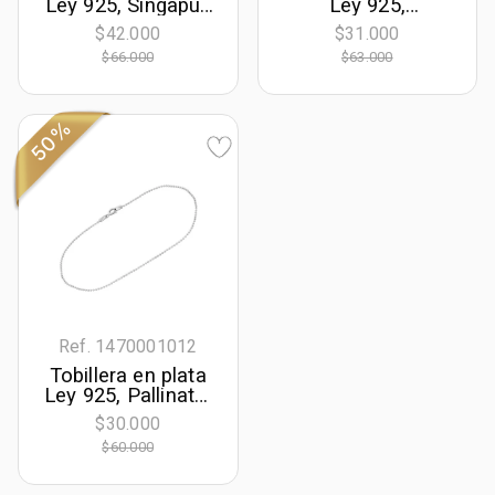
Ley 925, Singapur,
Ley 925,
23 cm. de largo, 1
Veneciana, 23 cm.
$42.000
$31.000
mm. de ancho
de largo, 1 mm. de
$66.000
$63.000
ancho
50%
Ref. 1470001012
Tobillera en plata
Ley 925, Pallinato,
23 cm. de largo, 1
$30.000
mm. de ancho
$60.000