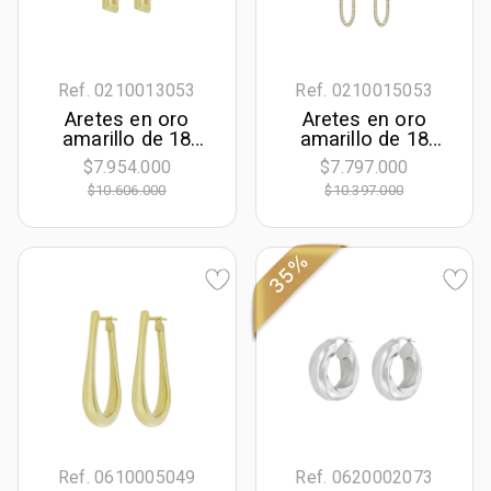
Ref. 0210013053
Ref. 0210015053
Aretes en oro
Aretes en oro
amarillo de 18
amarillo de 18
Kilates, Figuras
Kilates con visos,
$7.954.000
$7.797.000
geométricas
Lágrima
$10.606.000
$10.397.000
35%
Ref. 0610005049
Ref. 0620002073