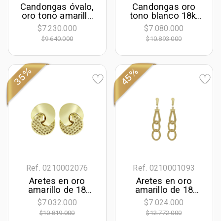
Candongas óvalo,
Candongas oro
oro tono amarillo
tono blanco 18k,
18k, liso
rodinado, liso
$7.230.000
$7.080.000
$9.640.000
$10.893.000
35%
45%
Ref. 0210002076
Ref. 0210001093
Aretes en oro
Aretes en oro
amarillo de 18
amarillo de 18
Kilates con visos,
Kilates con visos
$7.032.000
$7.024.000
Figuras
$10.819.000
$12.772.000
geométricas