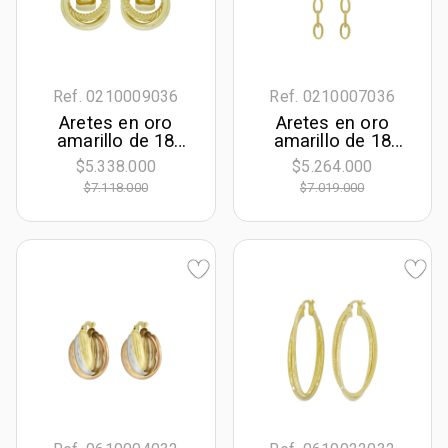
Ref. 0210009036
Ref. 0210007036
Aretes en oro
Aretes en oro
amarillo de 18
amarillo de 18
Kilates con visos,
Kilates con visos
$5.338.000
$5.264.000
Figuras
satinado, Figuras
$7.118.000
$7.019.000
geométricas
geométricas