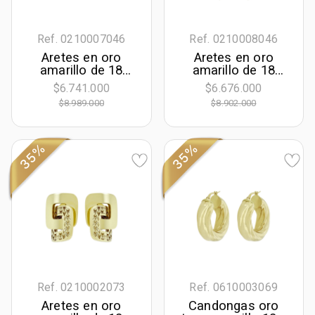
Ref. 0210007046
Ref. 0210008046
Aretes en oro
Aretes en oro
amarillo de 18
amarillo de 18
Kilates con visos
Kilates con visos,
$6.741.000
$6.676.000
satinado, Figuras
Hoja
$8.989.000
$8.902.000
geométricas
35%
35%
Ref. 0210002073
Ref. 0610003069
Aretes en oro
Candongas oro