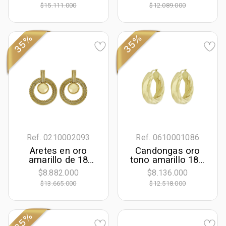
Figuras
Lágrima
$15.111.000
$12.089.000
geométricas
35%
35%
Ref. 0210002093
Ref. 0610001086
Aretes en oro
Candongas oro
amarillo de 18
tono amarillo 18k,
Kilates con visos,
liso
$8.882.000
$8.136.000
Figuras
$13.665.000
$12.518.000
geométricas
35%