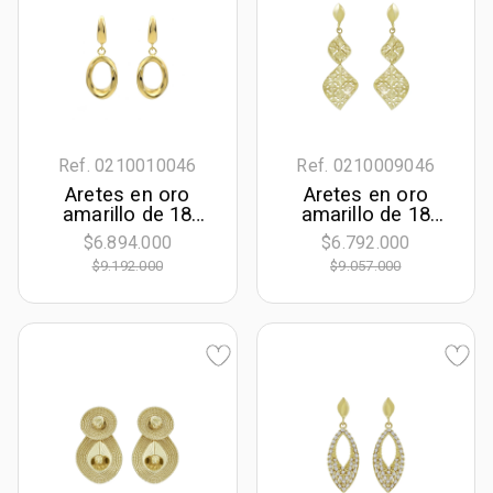
Ref. 0210010046
Ref. 0210009046
Aretes en oro
Aretes en oro
amarillo de 18
amarillo de 18
Kilates, Figuras
Kilates con visos
$6.894.000
$6.792.000
geométricas
satinado, Figuras
$9.192.000
$9.057.000
geométricas