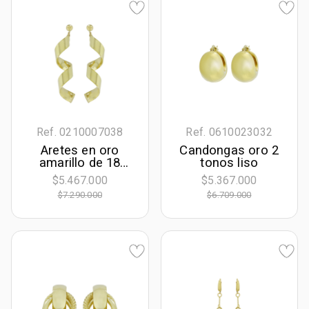
Ref. 0210007038
Ref. 0610023032
Aretes en oro
Candongas oro 2
amarillo de 18
tonos liso
Kilates, Espiral
$5.467.000
$5.367.000
$7.290.000
$6.709.000