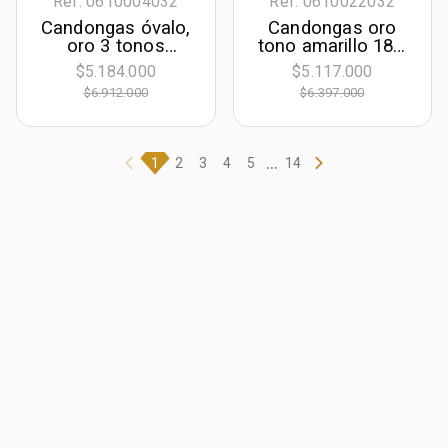
Ref. 0610004032
Ref. 0610022032
Candongas óvalo,
Candongas oro
oro 3 tonos
tono amarillo 18k,
rodinado, liso
con visos, liso
$5.184.000
$5.117.000
$6.912.000
$6.397.000
...
1
2
3
4
5
14