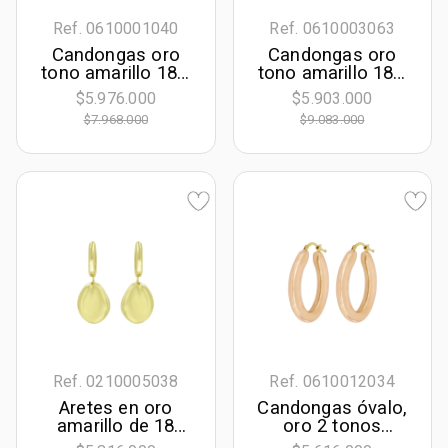
Ref. 0610001040
Ref. 0610003063
Candongas oro
Candongas oro
tono amarillo 18k,
tono amarillo 18k,
liso
oro tono amarillo
$5.976.000
$5.903.000
18k, liso, 24.00
$7.968.000
$9.083.000
mm de ancho
Ref. 0210005038
Ref. 0610012034
Aretes en oro
Candongas óvalo,
amarillo de 18
oro 2 tonos
Kilates, Lágrima
rodinado, liso