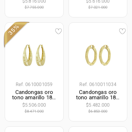
$5.816.000
$5.616.000
$7.755.000
$7.021.000
35%
Ref. 0610001059
Ref. 0610011034
Candongas oro
Candongas oro
tono amarillo 18k,
tono amarillo 18k,
con visos, liso
oro tono amarillo
$5.506.000
$5.482.000
18k, liso, 27.50
$8.471.000
$6.853.000
mm de ancho