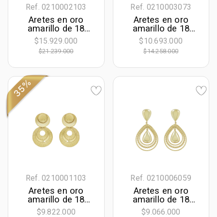
Ref. 0210002103
Ref. 0210003073
Aretes en oro
Aretes en oro
amarillo de 18
amarillo de 18
Kilates, Hoja
Kilates, Figuras
$15.929.000
$10.693.000
geométricas, 2
$21.239.000
$14.258.000
mm. de ancho
35%
Ref. 0210001103
Ref. 0210006059
Aretes en oro
Aretes en oro
amarillo de 18
amarillo de 18
Kilates satinado,
Kilates con visos,
$9.822.000
$9.066.000