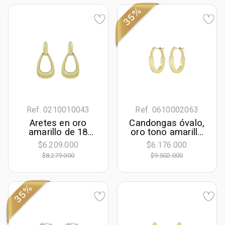
35%
Ref. 0210010043
Ref. 0610002063
Aretes en oro
Candongas óvalo,
amarillo de 18
oro tono amarillo
Kilates, Lágrima
18k, liso
$6.209.000
$6.176.000
$8.279.000
$9.502.000
35%