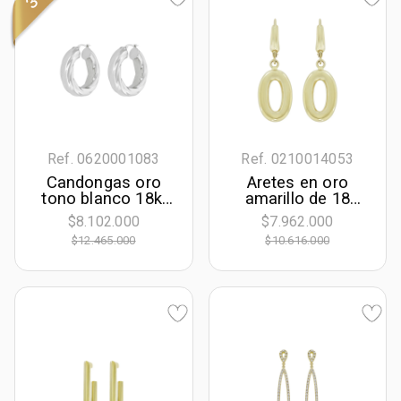
Ref. 0620001083
Ref. 0210014053
Candongas oro
Aretes en oro
tono blanco 18k,
amarillo de 18
rodinado, liso
Kilates, Figuras
$8.102.000
$7.962.000
geométricas
$12.465.000
$10.616.000