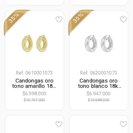
35%
35%
Ref. 0610001073
Ref. 0620001073
Candongas oro
Candongas oro
tono amarillo 18k,
tono blanco 18k,
oro tono amarillo
oro tono blanco
$6.998.000
$6.947.000
18k, liso, 29.00
18k, rodinado, liso,
$10.767.000
$10.688.000
mm de ancho
28.50 mm de
ancho