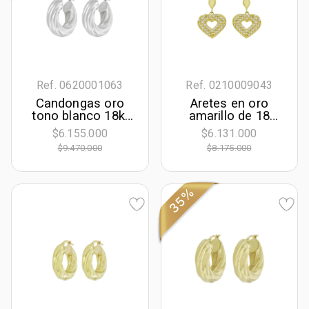
Ref. 0620001063
Ref. 0210009043
Candongas oro
Aretes en oro
tono blanco 18k,
amarillo de 18
oro tono blanco
Kilates con visos,
$6.155.000
$6.131.000
18k, rodinado, liso,
Corazón
$9.470.000
$8.175.000
24.00 mm de
ancho
35%