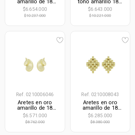
amarillo de 18
tono amarillo 18k,
Kilates con visos,
liso
$6.654.000
$6.643.000
Figuras
$10.237.000
$10.221.000
geométricas
Ref. 0210006046
Ref. 0210008043
Aretes en oro
Aretes en oro
amarillo de 18
amarillo de 18
Kilates, Gota
Kilates, Figuras
$6.571.000
$6.285.000
geométricas
$8.762.000
$8.380.000