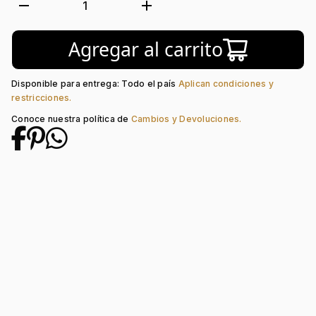
Forma:
Figuras Geométricas
remove
add
1
Tipo de terminado:
Liso
Colección:
Ninguno
Agregar al carrito
Tipo de Broche:
Mariposa
Disponible para entrega: Todo el país
Aplican condiciones y
restricciones.
Conoce nuestra política de
Cambios y Devoluciones.