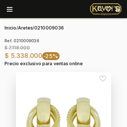
menu
Inicio
Aretes
0210009036
/
/
Ref. 0210009036
$ 7.118.000
$ 5.338.000
-25%
Precio exclusivo para ventas online