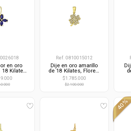
10026018
Ref. 0810015012
lor en oro
Dije en oro amarillo
Di
 18 Kilates,
de 18 Kilates, Flores,
d
zafiros
con zircones
59.000
$1.785.000
de 0.75 Ct y
60.000
$2.100.000
ción en
 de 0.02 Ct
40%