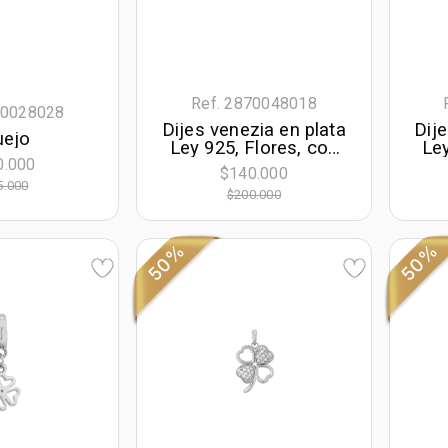
Ref. 2870048018
70028028
Dijes venezia en plata
Dije
uejo
Ley 925, Flores, con
Ley
0.000
cristales, 11 mm. de
$140.000
ancho
5.000
$200.000
cri
50%
50%