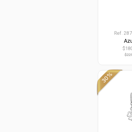
Ref. 28
Az
$18
$22
30%