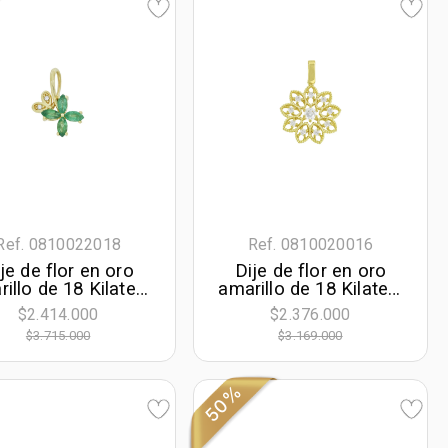
Ref. 0810022018
Ref. 0810020016
je de flor en oro
Dije de flor en oro
illo de 18 Kilates,
amarillo de 18 Kilates,
on 4 esmeraldas
con zircones
$2.414.000
$2.376.000
trales de 0.75 Ct y
$3.715.000
$3.169.000
decoración en
mantes de 0.02 Ct
50%