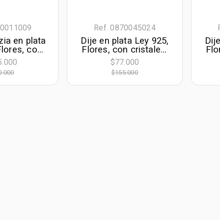
70011009
Ref. 0870045024
zia en plata
Dije en plata Ley 925,
Dij
Flores, con
Flores, con cristales,
Flo
tales
de la coleccion
5.000
$77.000
Sueños
0.000
$155.000