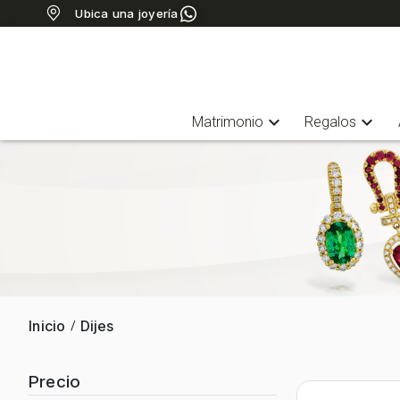
Ubica una joyería
expand_more
expand_more
Matrimonio
Regalos
Inicio
Dijes
/
Precio