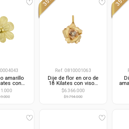
35%
35%
10004043
Ref. 0810001063
ro amarillo
Dije de flor en oro de
Di
lates con
18 Kilates con visos
amar
nado, Flores
satinado
c
01.000
$6.366.000
cen
69.000
$9.794.000
dia