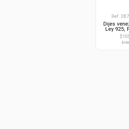
Ref. 28
Dijes vene
Ley 925, 
cris
$10
$15