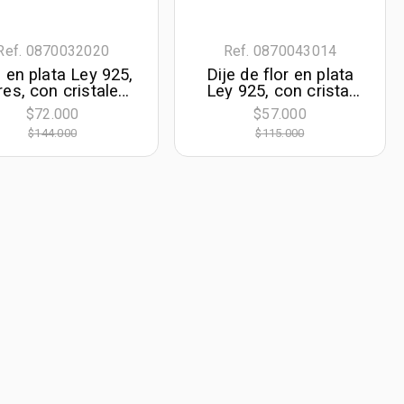
Ref. 0870032020
Ref. 0870043014
e en plata Ley 925,
Dije de flor en plata
res, con cristales,
Ley 925, con cristal
de la coleccion
central - Colección
$72.000
$57.000
Sueños
Sueños
$144.000
$115.000