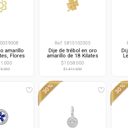
10039008
Ref. 5815102005
ro amarillo
Dije de trébol en oro
Dij
tes, Flores
amarillo de 18 Kilates
Le
cen
81.000
$1.058.000
75.000
$1.411.000
C
30%
30%