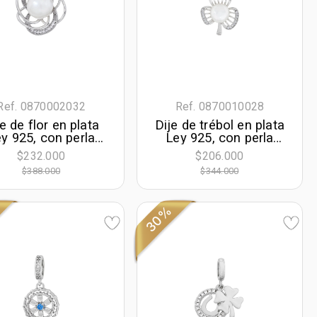
Ref. 0870002032
Ref. 0870010028
e de flor en plata
Dije de trébol en plata
y 925, con perla
Ley 925, con perla
tral y decoración
central y decoración
$232.000
$206.000
en zircones -
en zircones -
$388.000
$344.000
olección Sueños
Colección Sueños
30%