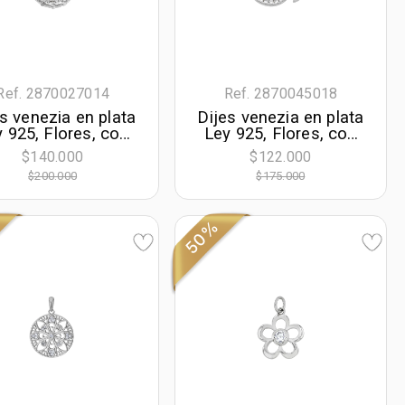
Ref. 2870027014
Ref. 2870045018
s venezia en plata
Dijes venezia en plata
 925, Flores, con
Ley 925, Flores, con
cristal central y
cristales
$140.000
$122.000
decoración en
$200.000
$175.000
stales, 11.50 mm.
de ancho
50%