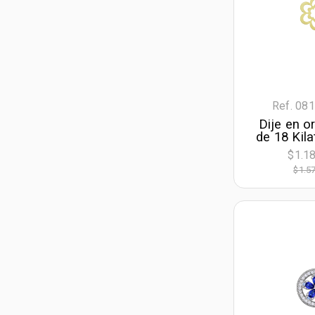
Sin Piedras
Ref. 08
Dije en o
de 18 Kila
$1.1
$1.5