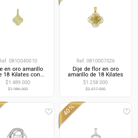
Ref. 0810040010
Ref. 0810007026
je en oro amarillo
Dije de flor en oro
e 18 Kilates con
amarillo de 18 Kilates
visos, Flores
$1.489.000
$1.258.000
$1.986.000
$2.517.000
40%