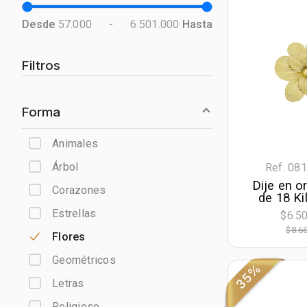
Desde
57.000
-
6.501.000
Hasta
Filtros
Forma
Animales
Árbol
Ref. 08
Dije en o
Corazones
de 18 Ki
visos sati
Estrellas
$6.5
$8.6
Flores
Geométricos
35%
Letras
Religioso