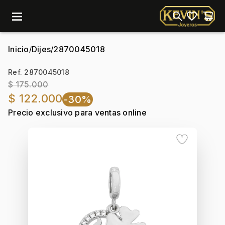
menu
Inicio
Dijes
2870045018
/
/
Ref. 2870045018
$ 175.000
$ 122.000
-30%
Precio exclusivo para ventas online