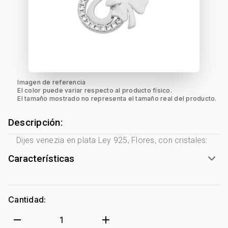
Imagen de referencia
El color puede variar respecto al producto físico.
El tamaño mostrado no representa el tamaño real del producto.
Descripción:
Dijes venezia en plata Ley 925, Flores, con cristales:
Características
Género:
Mujer
Tono Metal:
Plata Ley 925
Cantidad:
Metal:
Plata Ley 925
Forma:
Flores
remove
add
1
Tipo de terminado:
Liso