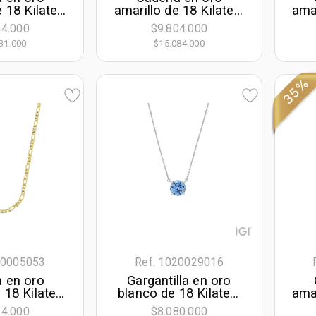
e 18 Kilates
amarillo de 18 Kilates,
amar
 50 cm. de
Grumette, 50 cm. de
Esl
44.000
$9.804.000
m. de ancho
largo, 4 mm. de ancho
la
31.000
$15.084.000
35%
10005053
Ref. 1020029016
 en oro
Gargantilla en oro
 18 Kilates,
blanco de 18 Kilates,
amar
, 60 cm. de
Uñas, con diamante
50 
54.000
$8.080.000