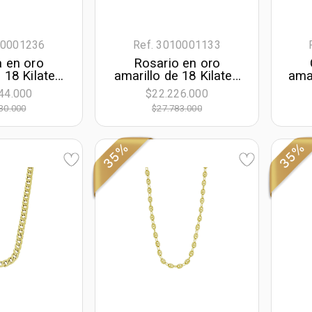
10001236
Ref. 3010001133
 en oro
Rosario en oro
 18 Kilates,
amarillo de 18 Kilates
amar
m. de largo,
con visos,
50 
44.000
$22.226.000
de ancho
Camandula, 64 cm. de
30.000
$27.783.000
largo, 1 mm. de ancho
35%
35%