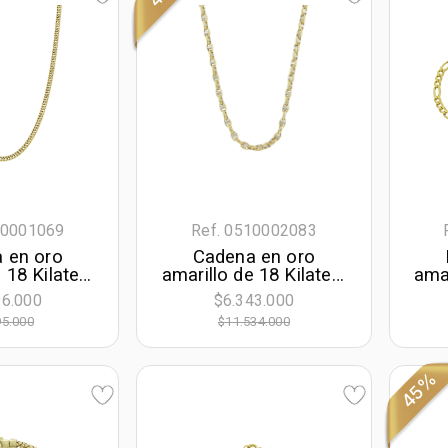
10001069
Ref. 0510002083
 en oro
Cadena en oro
 18 Kilates,
amarillo de 18 Kilates,
amar
 60 cm. de
Ancla, 50 cm. de
Fig
96.000
$6.343.000
m. de ancho
largo, 3.50 mm. de
la
95.000
$11.534.000
ancho
45%