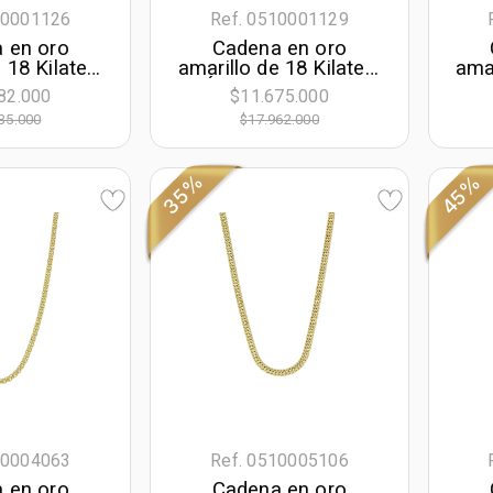
10001126
Ref. 0510001129
 en oro
Cadena en oro
 18 Kilates,
amarillo de 18 Kilates,
amar
 50 cm. de
Óvalo, 50 cm. de
Rol
82.000
$11.675.000
.50 mm. de
largo, 4.50 mm. de
35.000
$17.962.000
cho
ancho
35%
45%
10004063
Ref. 0510005106
 en oro
Cadena en oro