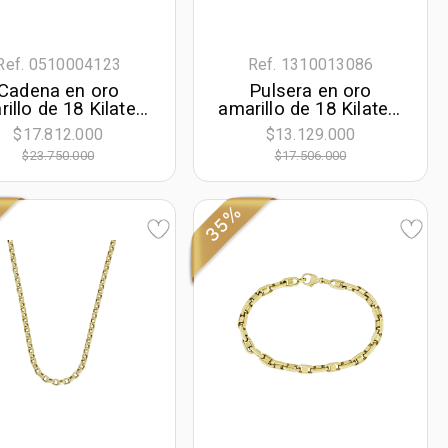
Ref. 0510004123
Ref. 1310013086
Cadena en oro
Pulsera en oro
illo de 18 Kilates,
amarillo de 18 Kilates,
cm. de largo, 3.50
19 cm. de largo, 4.50
$17.812.000
$13.129.000
mm. de ancho
mm. de ancho
$23.750.000
$17.506.000
35%