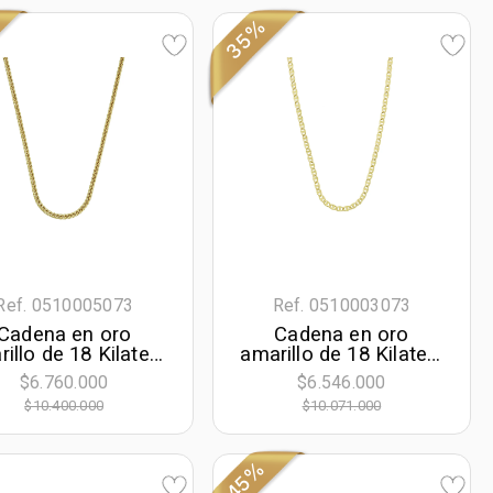
35%
Ref. 0510005073
Ref. 0510003073
Cadena en oro
Cadena en oro
illo de 18 Kilates,
amarillo de 18 Kilates,
spiga, 50 cm. de
Ancla, 50 cm. de
$6.760.000
$6.546.000
go, 3 mm. de ancho
largo, 3.50 mm. de
$10.400.000
$10.071.000
ancho
45%