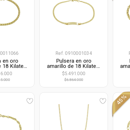
10011066
Ref. 0910001034
a en oro
Pulsera en oro
e 18 Kilates
amarillo de 18 Kilates,
amar
, 19 cm. de
Grumette, 21 cm. de
20 
06.000
$5.491.000
.50 mm. de
largo, 2.50 mm. de
25.000
$6.864.000
cho
ancho
45%