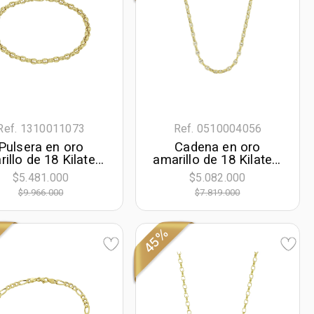
Ref. 1310011073
Ref. 0510004056
Pulsera en oro
Cadena en oro
illo de 18 Kilates,
amarillo de 18 Kilates,
cm. de largo, 4.50
Ancla, 50 cm. de
$5.481.000
$5.082.000
mm. de ancho
largo, 3 mm. de ancho
$9.966.000
$7.819.000
45%