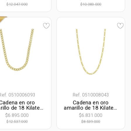
mm. de ancho
mm. de ancho
$12.047.000
$10.083.000
Ref. 0510006093
Ref. 0510008043
Cadena en oro
Cadena en oro
illo de 18 Kilates,
amarillo de 18 Kilates,
umette, 50 cm. de
Figaro 1-3, 50 cm. de
$6.895.000
$6.831.000
rgo, 3.50 mm. de
largo, 2.50 mm. de
$12.537.000
$8.539.000
ancho
ancho