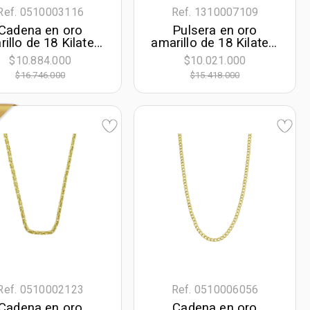
Ref. 0510003116
Ref. 1310007109
Cadena en oro
Pulsera en oro
illo de 18 Kilates,
amarillo de 18 Kilates,
o, 50 cm. de largo,
21 cm. de largo, 5
$10.884.000
$10.021.000
4 mm. de ancho
mm. de ancho
$16.746.000
$15.418.000
Ref. 0510002123
Ref. 0510006056
Cadena en oro
Cadena en oro