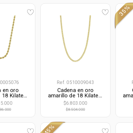
35%
10005076
Ref. 0510009043
 en oro
Cadena en oro
 18 Kilates,
amarillo de 18 Kilates,
amar
50 cm. de
Grumette, 60 cm. de
E
15.000
$6.803.000
.50 mm. de
largo, 2 mm. de ancho
lar
86.000
$8.504.000
cho
45%