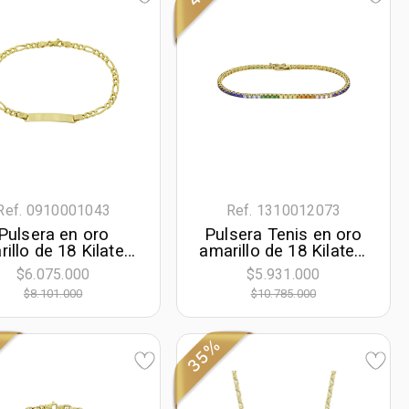
Ref. 0910001043
Ref. 1310012073
Pulsera en oro
Pulsera Tenis en oro
illo de 18 Kilates,
amarillo de 18 Kilates,
aro 1-3, 19 cm. de
con zircones de
$6.075.000
$5.931.000
rgo, 3.50 mm. de
colores
$8.101.000
$10.785.000
ancho
35%