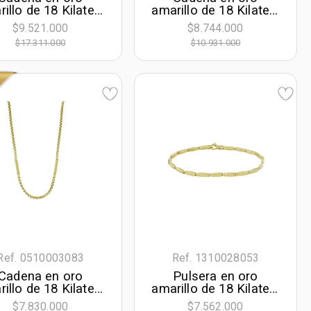
illo de 18 Kilates,
amarillo de 18 Kilates,
abones, 50 cm. de
Grumette, 60 cm. de
$9.521.000
$8.744.000
rgo, 2.50 mm. de
largo, 2.50 mm. de
$17.311.000
$10.931.000
ancho
ancho
Ref. 0510003083
Ref. 1310028053
Cadena en oro
Pulsera en oro
illo de 18 Kilates,
amarillo de 18 Kilates,
cm. de largo, 2.50
21 cm. de largo, 3
$7.830.000
$7.562.000