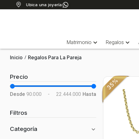
Ubica una joyería
expand_more
expand_more
Matrimonio
Regalos
Inicio
Regalos Para La Pareja
/
Precio
35%
Desde
90.000
-
22.444.000
Hasta
Filtros
Categoría