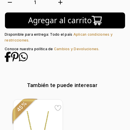
Tejido:
Eslabones
remove
add
1
Subforma:
Entrelazada
Longitud:
21
Agregar al carrito
Tipo de terminado:
Liso
Tipo de Broche:
Pico Loro
Disponible para entrega: Todo el país
Aplican condiciones y
restricciones.
Conoce nuestra política de
Cambios y Devoluciones.
También te puede interesar
45%