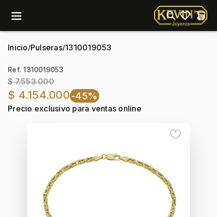
menu
Inicio
Pulseras
1310019053
/
/
Ref. 1310019053
$ 7.553.000
$ 4.154.000
-45%
Precio exclusivo para ventas online