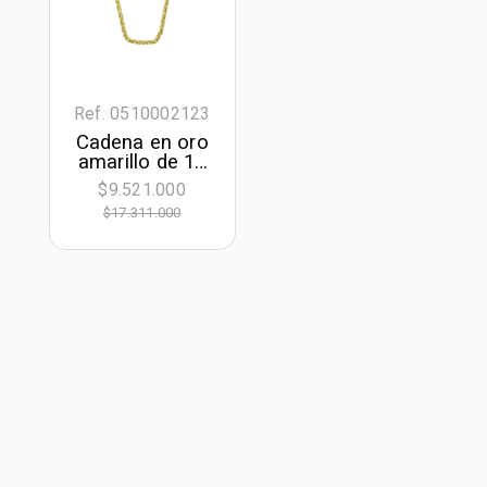
Ref. 0510002123
Cadena en oro
amarillo de 18
Kilates,
$9.521.000
Eslabones, 50
$17.311.000
cm. de largo,
2.50 mm. de
ancho