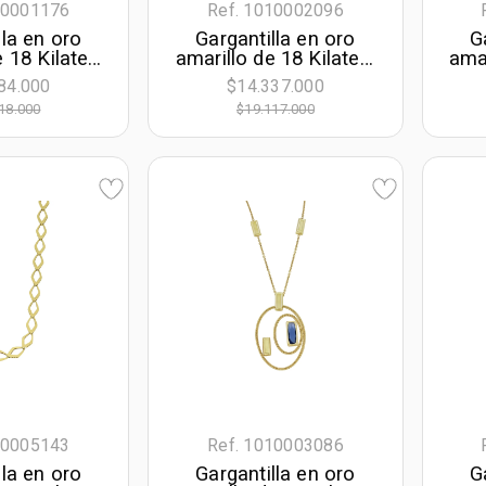
10001176
Ref. 1010002096
lla en oro
Gargantilla en oro
G
e 18 Kilates
amarillo de 18 Kilates,
amar
s, Figuras
45 cm. de largo, 4.50
Fig
84.000
$14.337.000
icas, con
mm. de ancho
4
18.000
$19.117.000
, 42 cm. de
.50 mm. de
cho
10005143
Ref. 1010003086
lla en oro
Gargantilla en oro
G