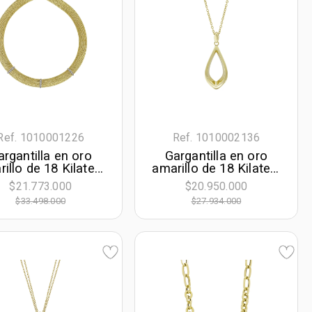
Ref. 1010001226
Ref. 1010002136
argantilla en oro
Gargantilla en oro
illo de 18 Kilates,
amarillo de 18 Kilates,
ra, con zircones,
Hoja, 40 cm. de largo,
$21.773.000
$20.950.000
 cm. de largo, 13
2 mm. de ancho
$33.498.000
$27.934.000
mm. de ancho