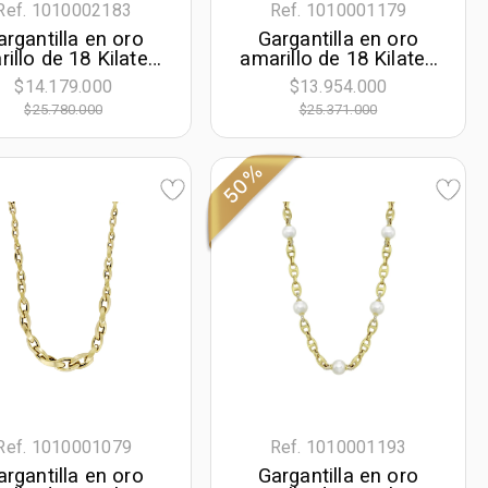
Ref. 1010002183
Ref. 1010001179
argantilla en oro
Gargantilla en oro
illo de 18 Kilates,
amarillo de 18 Kilates
uras geométricas,
con visos, Grumette,
$14.179.000
$13.954.000
5 cm. de largo, 9
45 cm. de largo, 4.50
$25.780.000
$25.371.000
mm. de ancho
mm. de ancho
50%
Ref. 1010001079
Ref. 1010001193
argantilla en oro
Gargantilla en oro