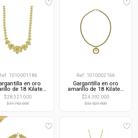
Ref. 1010001186
Ref. 1010002166
argantilla en oro
Gargantilla en oro
rillo de 18 Kilates
amarillo de 18 Kilates
n visos satinado,
con visos, Figuras
$28.321.000
$24.392.000
lores, 45 cm. de
geométricas, 42 cm.
$37.762.000
$32.523.000
go, 7 mm. de ancho
de largo, 4.50 mm. de
ancho