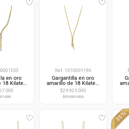
10001203
Ref. 1010001196
lla en oro
Gargantilla en oro
G
e 18 Kilates
amarillo de 18 Kilates,
ama
 Barra, con
Barra, 45 cm. de
co
67.000
$29.925.000
 50 cm. de
largo, 2.50 mm. de
F
57.000
$39.901.000
m. de ancho
ancho
lar
35%