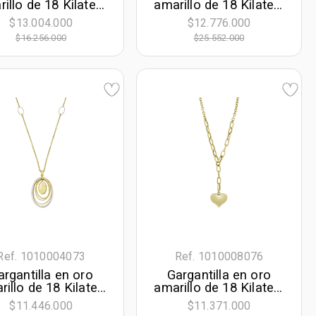
illo de 18 Kilates,
amarillo de 18 Kilates,
uras geométricas,
Figuras geométricas,
$13.004.000
$12.776.000
cm. de largo, 3.50
con perlas y
$16.256.000
$25.552.000
mm. de ancho
diamantes de 0.19 Ct,
45 cm. de largo, 2.50
mm. de ancho
Ref. 1010004073
Ref. 1010008076
argantilla en oro
Gargantilla en oro
rillo de 18 Kilates
amarillo de 18 Kilates,
n visos, Figuras
Corazón, 42 cm. de
$11.446.000
$11.371.000
métricas, 42 cm.
largo, 3 mm. de ancho