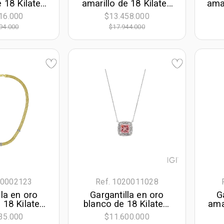
e 18 Kilates
amarillo de 18 Kilates
amar
s, Figuras
diamantado, Figuras
Fig
16.000
$13.458.000
as, 42 cm.
geométricas, con
45 
94.000
$17.944.000
, 9 mm. de
zircón col central, 42
cho
cm. de largo, 1 mm.
de ancho
10002123
Ref. 1020011028
lla en oro
Gargantilla en oro
G
 18 Kilates,
blanco de 18 Kilates,
ama
n zircones,
Uñas+decoración,
co
35.000
$11.600.000
largo, 6.50
con diamante
geo