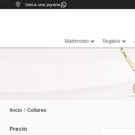
Ubica una joyería
expand_more
expand_more
Matrimonio
Regalos
Inicio
Collares
/
Precio