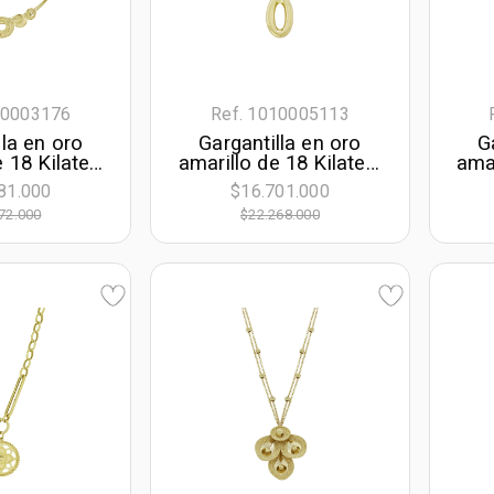
10003176
Ref. 1010005113
lla en oro
Gargantilla en oro
G
e 18 Kilates
amarillo de 18 Kilates,
amar
s, Figuras
Figuras geométricas,
Fig
81.000
$16.701.000
as, 40 cm.
40 cm. de largo, 1
42 
72.000
$22.268.000
, 1 mm. de
mm. de ancho
cho