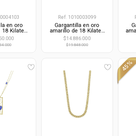
10004103
Ref. 1010003099
lla en oro
Gargantilla en oro
G
 18 Kilates,
amarillo de 18 Kilates
amar
45 cm. de
con visos, Flores, 40
Fig
50.000
$14.886.000
m. de ancho
cm. de largo, 1 mm.
4
34.000
$19.848.000
de ancho
45%