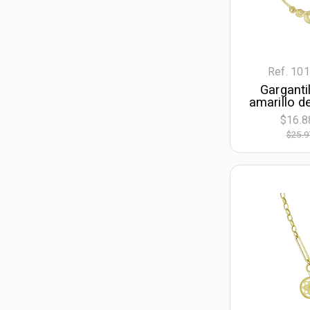
Ref. 10
Garganti
amarillo d
con viso
$16.8
geométric
$25.9
de largo
an