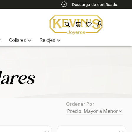
Descarga de certificado
more
expand_more
expand_more
Collares
Relojes
Ordenar Por