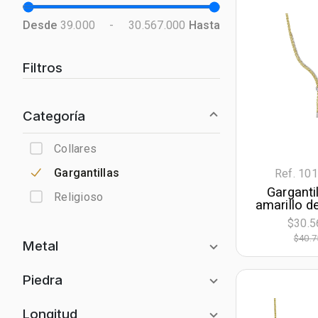
Desde
39.000
-
30.567.000
Hasta
Filtros
Categoría
Collares
Gargantillas
Ref. 10
Garganti
Religioso
amarillo d
con visos,
$30.5
zircones,
$40.7
largo, 3 m
Metal
Oro Amarillo
Piedra
Oro Blanco
Diamante de Laboratorio
Longitud