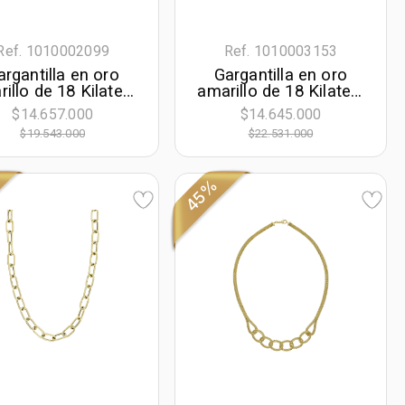
Ref. 1010002099
Ref. 1010003153
argantilla en oro
Gargantilla en oro
illo de 18 Kilates,
amarillo de 18 Kilates,
uras geométricas,
Tiras, 45 cm. de largo,
$14.657.000
$14.645.000
0 cm. de largo, 1
1.50 mm. de ancho
$19.543.000
$22.531.000
mm. de ancho
45%