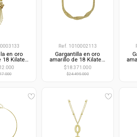
10003133
Ref. 1010002113
lla en oro
Gargantilla en oro
G
e 18 Kilates
amarillo de 18 Kilates,
amar
 satinado,
Degrade, 42 cm. de
Fig
12.000
$18.371.000
42 cm. de
largo, 6 mm. de ancho
40 
17.000
$24.495.000
m. de ancho