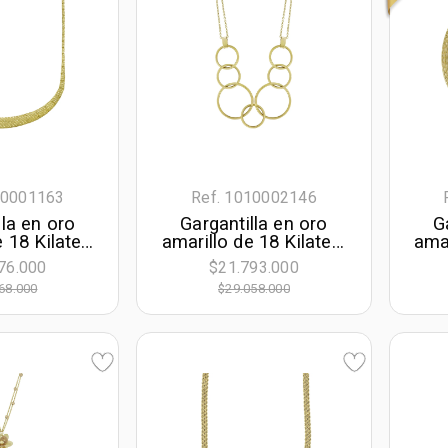
10001163
Ref. 1010002146
lla en oro
Gargantilla en oro
G
e 18 Kilates
amarillo de 18 Kilates,
amar
, Degrade,
Figuras geométricas,
Bar
76.000
$21.793.000
e largo, 2
42 cm. de largo, 1.50
45
68.000
$29.058.000
e ancho
mm. de ancho