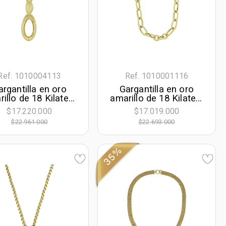
Ref. 1010004113
Ref. 1010001116
argantilla en oro
Gargantilla en oro
illo de 18 Kilates,
amarillo de 18 Kilates,
uras geométricas,
Figuras geométricas,
$17.220.000
$17.019.000
cm. de largo, 1.50
43 cm. de largo, 6.50
$22.961.000
$22.693.000
mm. de ancho
mm. de ancho
35%