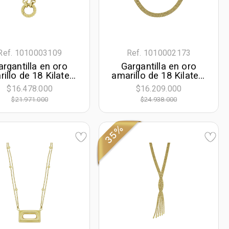
Ref. 1010003109
Ref. 1010002173
argantilla en oro
Gargantilla en oro
illo de 18 Kilates,
amarillo de 18 Kilates,
uras geométricas,
Tiras, 43 cm. de largo,
$16.478.000
$16.209.000
cm. de largo, 3.50
2.50 mm. de ancho
$21.971.000
$24.938.000
mm. de ancho
35%