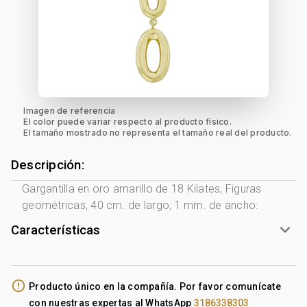
Imagen de referencia
El color puede variar respecto al producto físico.
El tamaño mostrado no representa el tamaño real del producto.
Descripción:
Gargantilla en oro amarillo de 18 Kilates, Figuras
geométricas, 40 cm. de largo, 1 mm. de ancho:
Características
Género:
Mujer
Tono Metal:
Amarillo
error_outline
Producto único en la compañía. Por favor comunícate
Metal:
Oro 18 Kilates
con nuestras expertas al WhatsApp
3186338303