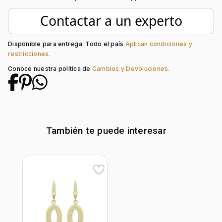
Tejido:
Figuras Geométricas
Subforma:
Óvalo
Contactar a un experto
Longitud:
40
Tipo de terminado:
Liso
Tipo de Broche:
Pico Loro
Disponible para entrega: Todo el país
Aplican condiciones y
restricciones.
Conoce nuestra política de
Cambios y Devoluciones.
También te puede interesar