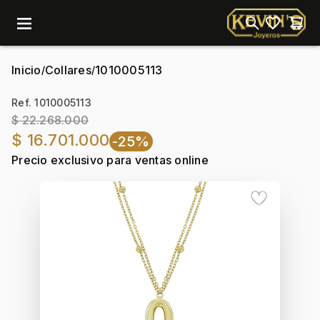
menu
Inicio
Collares
1010005113
/
/
Ref. 1010005113
$ 22.268.000
$ 16.701.000
-25%
Precio exclusivo para ventas online