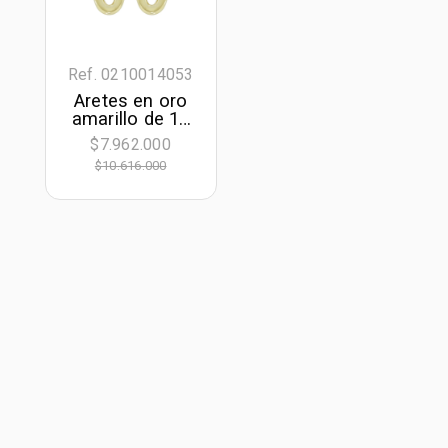
Ref. 0210014053
Aretes en oro
amarillo de 18
Kilates, Figuras
$7.962.000
geométricas
$10.616.000