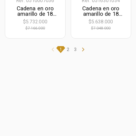
Ref. 0510007036
Ref. 0516301034
Cadena en oro
Cadena en oro
amarillo de 18
amarillo de 18
Kilates, Grumette,
Kilates con visos,
$5.732.000
$5.638.000
50 cm. de largo, 2
Espiga, 50 cm. de
$7.166.000
$7.048.000
mm. de ancho
largo, 1 mm. de
ancho
1
2
3