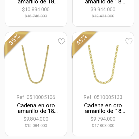
amarillo de 18
amarillo de 18
Kilates, Rolo, 50
Kilates satinado,
$10.884.000
$9.944.000
cm. de largo, 4
50 cm. de largo, 2
$16.746.000
$12.431.000
mm. de ancho
mm. de ancho
35%
45%
Ref. 0510005106
Ref. 0510005133
Cadena en oro
Cadena en oro
amarillo de 18
amarillo de 18
Kilates, Grumette,
Kilates, Grumette,
$9.804.000
$9.794.000
50 cm. de largo, 4
50 cm. de largo,
$15.084.000
$17.808.000
mm. de ancho
4.50 mm. de
ancho