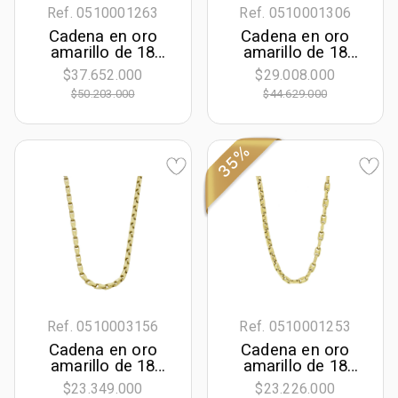
Ref. 0510001263
Ref. 0510001306
Cadena en oro
Cadena en oro
amarillo de 18
amarillo de 18
Kilates, Grumette,
Kilates, Franco, 50
$37.652.000
$29.008.000
50 cm. de largo,
cm. de largo, 3
$50.203.000
$44.629.000
6.50 mm. de
mm. de ancho
ancho
35%
Ref. 0510003156
Ref. 0510001253
Cadena en oro
Cadena en oro
amarillo de 18
amarillo de 18
Kilates, Rolo, 50
Kilates, Ancla, 50
$23.349.000
$23.226.000