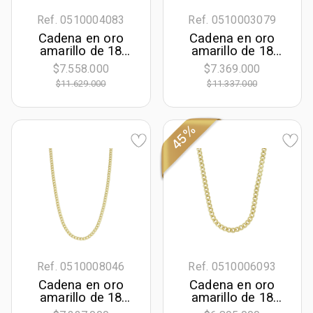
Ref. 0510004083
Ref. 0510003079
Cadena en oro
Cadena en oro
amarillo de 18
amarillo de 18
Kilates, Grumette,
Kilates, Singapur,
$7.558.000
$7.369.000
50 cm. de largo, 3
50 cm. de largo, 4
$11.629.000
$11.337.000
mm. de ancho
mm. de ancho
45%
Ref. 0510008046
Ref. 0510006093
Cadena en oro
Cadena en oro
amarillo de 18
amarillo de 18
Kilates, Grumette,
Kilates, Grumette,