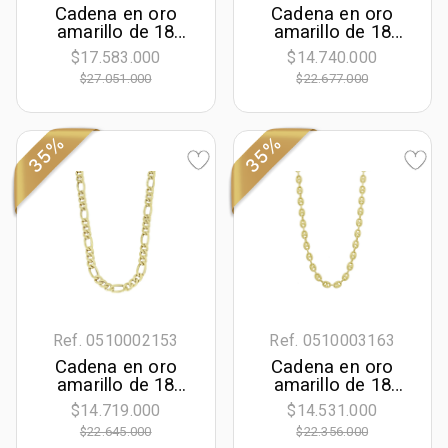
Cadena en oro
Cadena en oro
amarillo de 18
amarillo de 18
Kilates, Grumette,
Kilates, Grumette,
$17.583.000
$14.740.000
50 cm. de largo,
50 cm. de largo,
$27.051.000
$22.677.000
7.50 mm. de
5.50 mm. de
ancho
ancho
35%
35%
Ref. 0510002153
Ref. 0510003163
Cadena en oro
Cadena en oro
amarillo de 18
amarillo de 18
Kilates, Figaro 1-3,
Kilates, Marinero
$14.719.000
$14.531.000
50 cm. de largo, 8
boton, 50 cm. de
$22.645.000
$22.356.000
mm. de ancho
largo, 6 mm. de