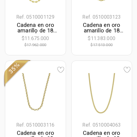
Ref. 0510001129
Ref. 0510003123
Cadena en oro
Cadena en oro
amarillo de 18
amarillo de 18
Kilates, Óvalo, 50
Kilates, 50 cm. de
$11.675.000
$11.383.000
cm. de largo, 4.50
largo, 3.50 mm. de
$17.962.000
$17.513.000
mm. de ancho
ancho
35%
Ref. 0510003116
Ref. 0510004063
Cadena en oro
Cadena en oro