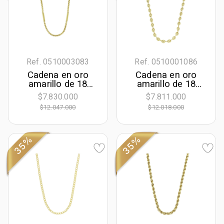
Ref. 0510003083
Ref. 0510001086
Cadena en oro
Cadena en oro
amarillo de 18
amarillo de 18
Kilates, 50 cm. de
Kilates, Ovalos, 50
$7.830.000
$7.811.000
largo, 2.50 mm. de
cm. de largo, 4
$12.047.000
$12.018.000
ancho
mm. de ancho
35%
35%