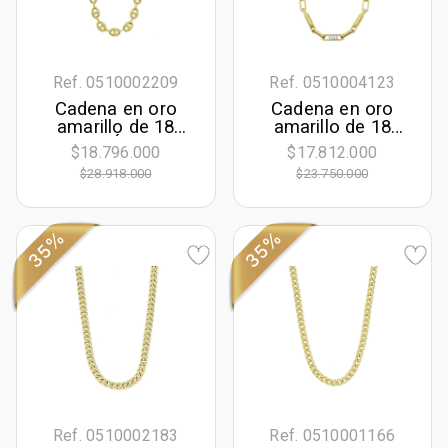
Ref. 0510002209
Ref. 0510004123
Cadena en oro
Cadena en oro
amarillo de 18
amarillo de 18
Kilates, Óvalo, 50
Kilates, 50 cm. de
$18.796.000
$17.812.000
cm. de largo, 7.50
largo, 3.50 mm. de
$28.918.000
$23.750.000
mm. de ancho
ancho
35%
35%
Ref. 0510002183
Ref. 0510001166