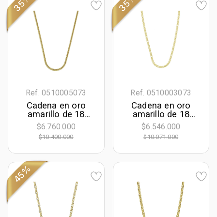
35%
35%
Ref. 0510005073
Ref. 0510003073
Cadena en oro
Cadena en oro
amarillo de 18
amarillo de 18
Kilates, Espiga, 50
Kilates, Ancla, 50
$6.760.000
$6.546.000
cm. de largo, 3
cm. de largo, 3.50
$10.400.000
$10.071.000
mm. de ancho
mm. de ancho
45%