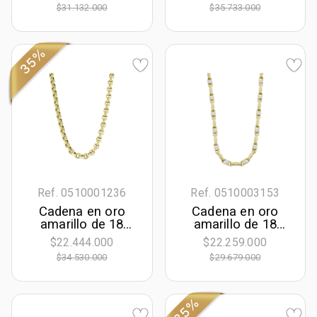
cm. de largo, 3.50
cm. de largo, 5
$31.132.000
$35.733.000
mm. de ancho
mm. de ancho
35%
Ref. 0510001236
Ref. 0510003153
Cadena en oro
Cadena en oro
amarillo de 18
amarillo de 18
Kilates, Rolo, 50
Kilates, Ancla, 50
$22.444.000
$22.259.000
cm. de largo, 6
cm. de largo, 4.50
$34.530.000
$29.679.000
mm. de ancho
mm. de ancho
35%