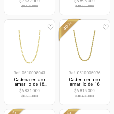
$7.337.000
$6.895.000
50 cm. de largo,
50 cm. de largo,
$9.172.000
$12.537.000
2.50 mm. de
3.50 mm. de
ancho
ancho
35%
Ref. 0510008043
Ref. 0510005076
Cadena en oro
Cadena en oro
amarillo de 18
amarillo de 18
Kilates, Figaro 1-3,
Kilates, Cordon, 50
$6.831.000
$6.815.000
50 cm. de largo,
cm. de largo, 3.50
$8.539.000
$10.486.000
2.50 mm. de
mm. de ancho
ancho