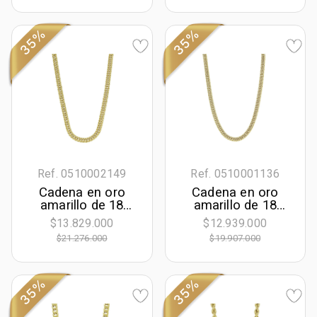
ancho
35%
35%
Ref. 0510002149
Ref. 0510001136
Cadena en oro
Cadena en oro
amarillo de 18
amarillo de 18
Kilates, Grumette,
Kilates con visos,
$13.829.000
$12.939.000
50 cm. de largo, 5
Grumette, 50 cm.
$21.276.000
$19.907.000
mm. de ancho
de largo, 4.50 mm.
de ancho
35%
35%