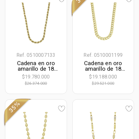
Ref. 0510007133
Ref. 0510001199
Cadena en oro
Cadena en oro
amarillo de 18
amarillo de 18
Kilates, Cordon, 50
Kilates, Grumette,
$19.780.000
$19.188.000
cm. de largo, 3.50
50 cm. de largo, 9
$26.374.000
$29.521.000
mm. de ancho
mm. de ancho
35%