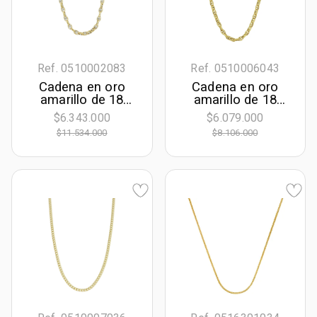
Ref. 0510002083
Ref. 0510006043
Cadena en oro
Cadena en oro
amarillo de 18
amarillo de 18
Kilates, Ancla, 50
Kilates, Ancla, 50
$6.343.000
$6.079.000
cm. de largo, 3.50
cm. de largo, 2.50
$11.534.000
$8.106.000
mm. de ancho
mm. de ancho