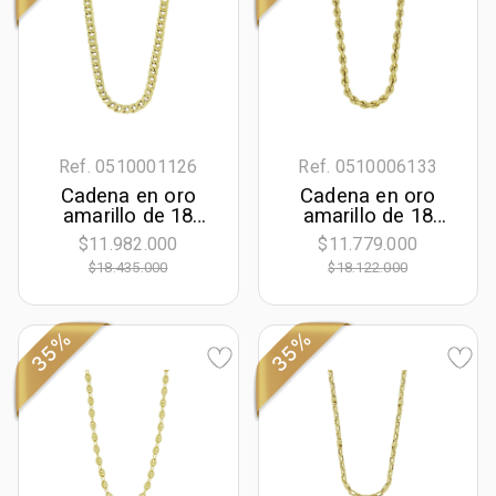
Ref. 0510001126
Ref. 0510006133
Cadena en oro
Cadena en oro
amarillo de 18
amarillo de 18
Kilates, Grumette,
Kilates, Cordon, 50
$11.982.000
$11.779.000
50 cm. de largo,
cm. de largo, 5.50
$18.435.000
$18.122.000
6.50 mm. de
mm. de ancho
ancho
35%
35%