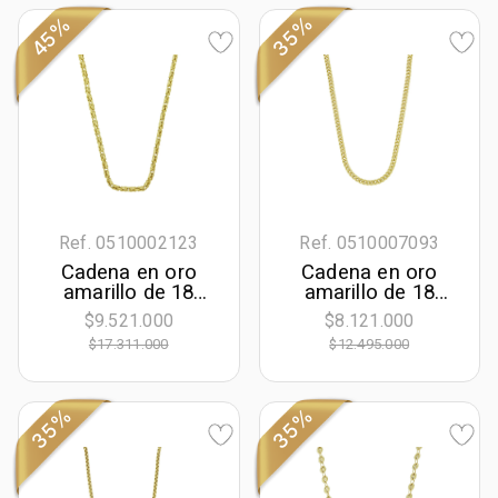
35%
45%
Ref. 0510002123
Ref. 0510007093
Cadena en oro
Cadena en oro
amarillo de 18
amarillo de 18
Kilates,
Kilates, Grumette,
$9.521.000
$8.121.000
Eslabones, 50 cm.
50 cm. de largo,
$17.311.000
$12.495.000
de largo, 2.50 mm.
3.50 mm. de
de ancho
ancho
35%
35%