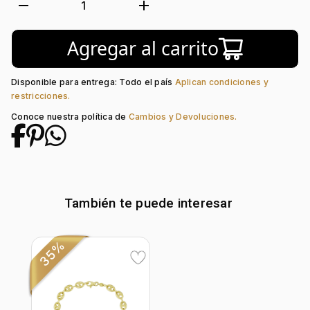
Tejido:
Óvalo
remove
add
1
Subforma:
Hueca
Longitud:
50
Agregar al carrito
Tipo de terminado:
Liso
Tipo de Broche:
Pico Loro
Disponible para entrega: Todo el país
Aplican condiciones y
restricciones.
Conoce nuestra política de
Cambios y Devoluciones.
También te puede interesar
35%