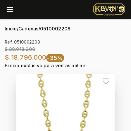
menu
Inicio
Cadenas
0510002209
/
/
Ref. 0510002209
$ 28.918.000
$ 18.796.000
-35%
Precio exclusivo para ventas online