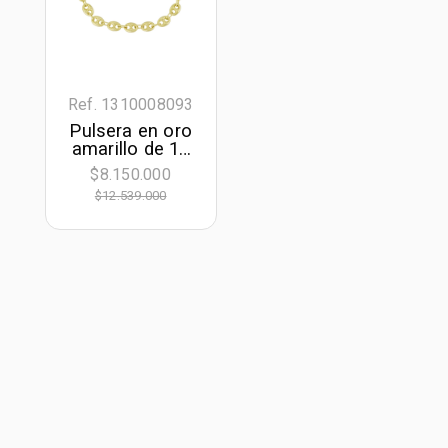
Ref. 1310008093
Pulsera en oro
amarillo de 18
Kilates, 21 cm.
$8.150.000
de largo, 7.50
$12.539.000
mm. de ancho