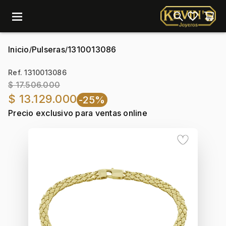
menu
Inicio
Pulseras
1310013086
/
/
Ref. 1310013086
$ 17.506.000
$ 13.129.000
-25%
Precio exclusivo para ventas online