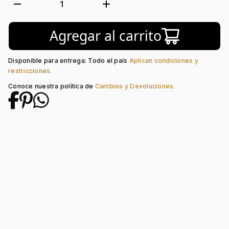
Tejido:
Figuras Geométricas
remove
add
1
Subforma:
Rombo
Longitud:
19
Agregar al carrito
Tipo de terminado:
Liso
Tipo de Broche:
Pico Loro
Disponible para entrega: Todo el país
Aplican condiciones y
restricciones.
Conoce nuestra política de
Cambios y Devoluciones.