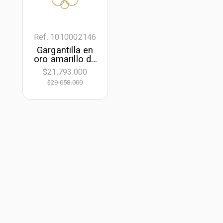
Ref. 1010002146
Gargantilla en
oro amarillo de
18 Kilates,
$21.793.000
Figuras
$29.058.000
geométricas, 42
cm. de largo,
1.50 mm. de
ancho