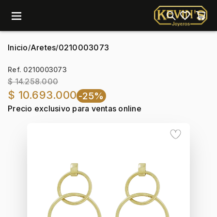
menu
Inicio
Aretes
0210003073
/
/
Ref. 0210003073
$ 14.258.000
$ 10.693.000
-25%
Precio exclusivo para ventas online