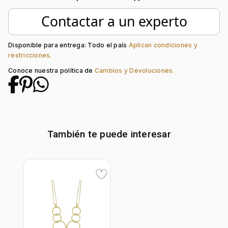
Forma:
Figuras Geométricas
Tipo de terminado:
Liso
Contactar a un experto
Colección:
Ninguno
Tipo de Broche:
Mariposa
Disponible para entrega: Todo el país
Aplican condiciones y
restricciones.
Conoce nuestra política de
Cambios y Devoluciones.
También te puede interesar