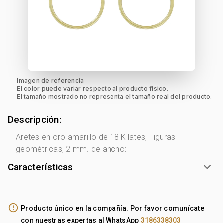
Imagen de referencia
El color puede variar respecto al producto físico.
El tamaño mostrado no representa el tamaño real del producto.
Descripción:
Aretes en oro amarillo de 18 Kilates, Figuras
geométricas, 2 mm. de ancho:
Características
Género:
Mujer
Tono Metal:
Amarillo
error_outline
Producto único en la compañía. Por favor comunícate
Metal:
Oro 18 Kilates
con nuestras expertas al WhatsApp
3186338303