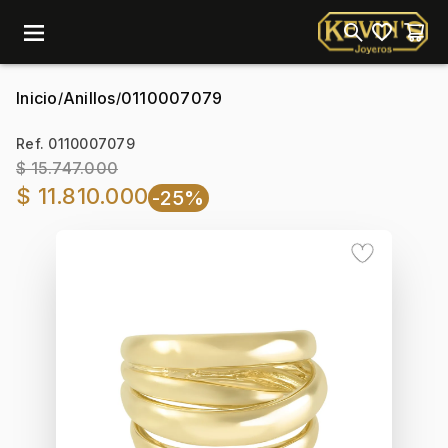
menu
Inicio
Anillos
0110007079
/
/
Ref. 0110007079
$ 15.747.000
$ 11.810.000
-25%