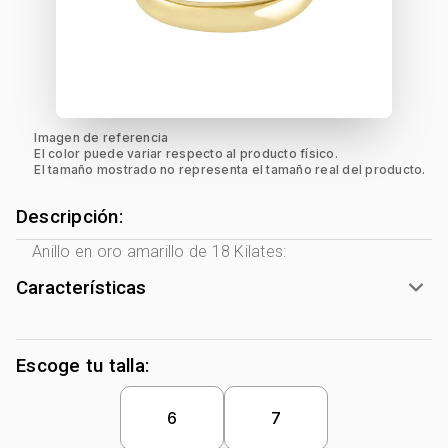
Imagen de referencia
El color puede variar respecto al producto físico.
El tamaño mostrado no representa el tamaño real del producto.
Descripción:
Anillo en oro amarillo de 18 Kilates:
Características
Género:
Mujer
Tono Metal:
Amarillo
Escoge tu talla:
Metal:
Oro 18 Kilates
Forma:
Franjas
6
7
Tipo de terminado:
Liso
Colección:
Ninguno