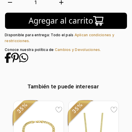
Tejido:
Grumette
remove
add
1
Subforma:
Hueca
Longitud:
19
Agregar al carrito
Tipo de terminado:
Liso
Tipo de Broche:
Pico Loro
Disponible para entrega: Todo el país
Aplican condiciones y
restricciones.
Conoce nuestra política de
Cambios y Devoluciones.
También te puede interesar
35%
35%