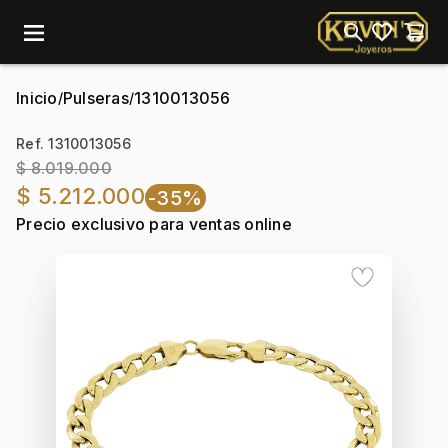
menu
Inicio
Pulseras
1310013056
/
/
Ref. 1310013056
$ 8.019.000
$ 5.212.000
-35%
Precio exclusivo para ventas online