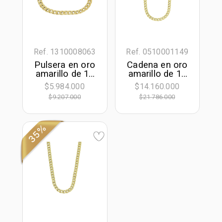
Ref. 1310008063
Ref. 0510001149
Pulsera en oro
Cadena en oro
amarillo de 18
amarillo de 18
Kilates, 21 cm.
Kilates,
$5.984.000
$14.160.000
de largo, 6.50
Grumette, 60
$9.207.000
$21.786.000
mm. de ancho
cm. de largo,
6.50 mm. de
ancho
35%