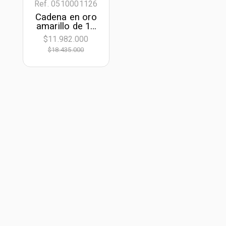
Ref. 0510001126
Cadena en oro
amarillo de 18
Kilates,
$11.982.000
Grumette, 50
$18.435.000
cm. de largo,
6.50 mm. de
ancho