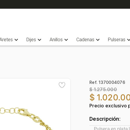
expand_more
expand_more
expand_more
expand_more
expand_
Aretes
Dijes
Anillos
Cadenas
Pulseras
Ref. 1370004076
$ 1.275.000
$ 1.020.0
Precio exclusivo 
Descripción:
Pulsera en plata