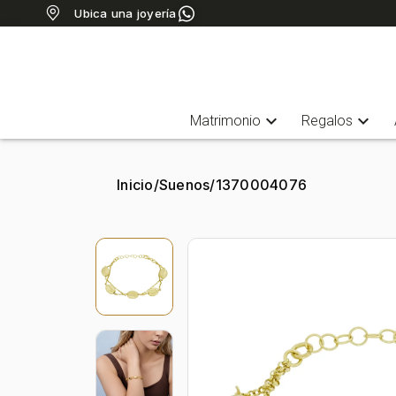
Ubica una joyería
expand_more
expand_more
Matrimonio
Regalos
Inicio
/
Suenos
/
1370004076