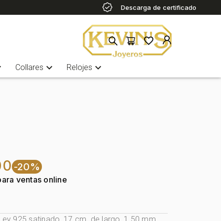
Descarga de certificado
more
expand_more
expand_more
Collares
Relojes
00
-20%
para ventas online
 Ley 925 satinado, 17 cm. de largo, 1.50 mm.