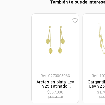
También te puede interes
Ref. 0270003063
Ref. 1
Aretes en plata Ley
Gargantil
925 satinado,
Ley 925
Figuras
Fi
$867.000
$1.7
geométricas, de la
geomét
$1.084.000
$2.1
coleccion Sueños
cm. de l
mm. de 