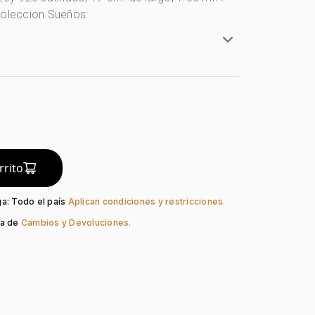
coleccion Sueños:
rillo
y 925
 Geométricas
lo
do:
Liso
rrito
Pico Loro
ga: Todo el país
Aplican condiciones y restricciones.
ca de
Cambios y Devoluciones.