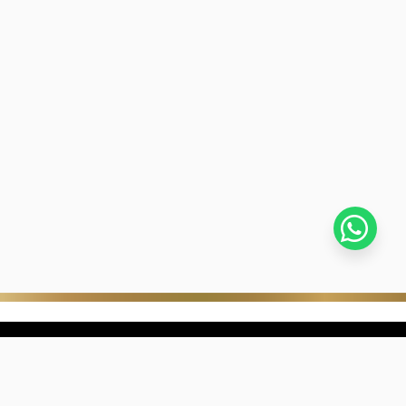
stra empresa
Negocios digitales
ra Historia
322-817-01-90
nibilidad