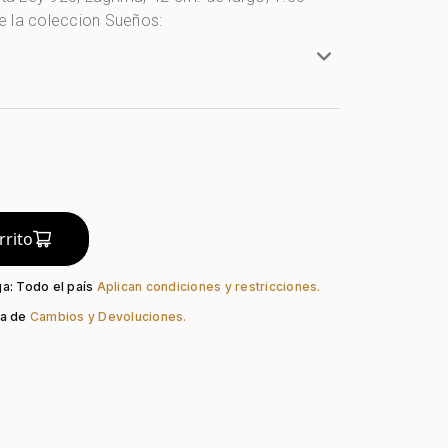
 la coleccion Sueños:
ta Ley 925
y 925
ca
do:
Liso
rrito
Pico Loro
ga: Todo el país
Aplican condiciones y restricciones.
ca de
Cambios y Devoluciones.