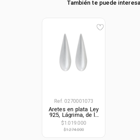
También te puede interes
Ref. 0270001073
Aretes en plata Ley
925, Lágrima, de la
coleccion Sueños
$1.019.000
$1.274.000