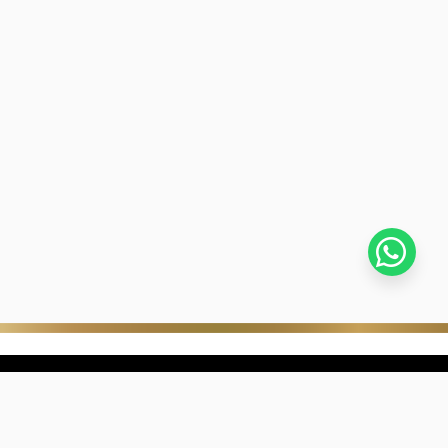
stra empresa
Negocios digitales
ra Historia
322-817-01-90
nibilidad