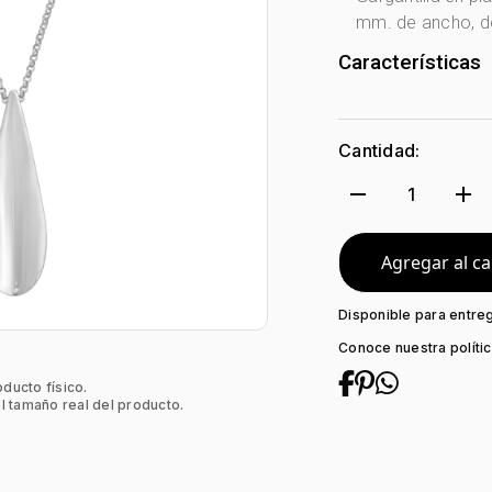
mm. de ancho, de
Características
Género:
Mujer
Tono Metal:
Pla
Cantidad:
Metal:
Plata Le
Tejido:
Lágrima
remove
add
1
Subforma:
Hue
Longitud:
42
Tipo de termina
Agregar al ca
Tipo de Broche:
Disponible para entre
Conoce nuestra políti
oducto físico.
l tamaño real del producto.