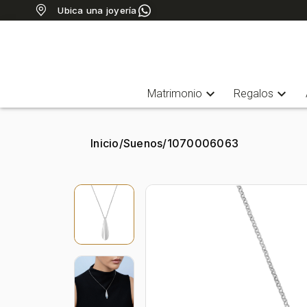
Ubica una joyería
expand_more
expand_more
Matrimonio
Regalos
Inicio
/
Suenos
/
1070006063