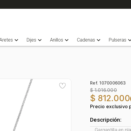
expand_more
expand_more
expand_more
expand_more
expand_
Aretes
Dijes
Anillos
Cadenas
Pulseras
Ref. 1070006063
$ 1.016.000
$ 812.000
Precio exclusivo 
Descripción:
Gargantilla en pl