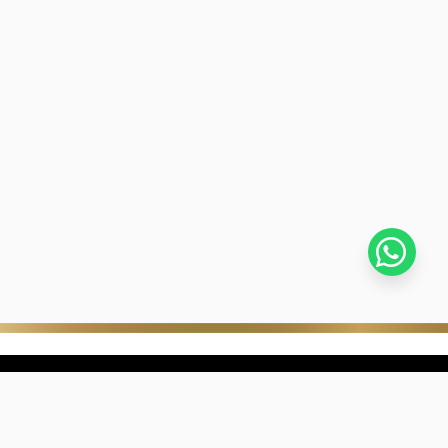
stra empresa
Negocios digitales
ra Historia
322-817-01-90
nibilidad