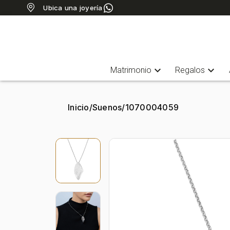
Ubica una joyería
expand_more
expand_more
Matrimonio
Regalos
Inicio
/
Suenos
/
1070004059