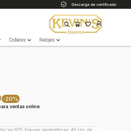
Descarga de certificado
more
expand_more
expand_more
Collares
Relojes
0
-20%
para ventas online
lata Ley 925, Figuras geométricas, 42 cm. de