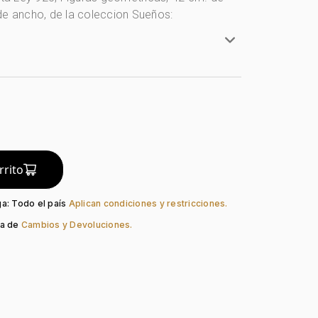
de ancho, de la coleccion Sueños:
ta Ley 925
y 925
 Geométricas
lo
do:
Liso
rrito
Pico Loro
ga: Todo el país
Aplican condiciones y restricciones.
ca de
Cambios y Devoluciones.