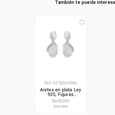
También te puede interes
Ref. 0270007046
Aretes en plata Ley
925, Figuras
geométricas, de la
$608.000
coleccion Sueños
$761.000