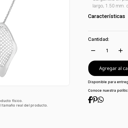
largo, 1.50 mm. 
Características
Género:
Mujer
Tono Metal:
Pla
Cantidad:
Metal:
Plata Le
Tejido:
Figuras
remove
add
1
Subforma:
Óva
Longitud:
42
Tipo de termina
Agregar al ca
Tipo de Broche:
Disponible para entre
Conoce nuestra políti
oducto físico.
l tamaño real del producto.