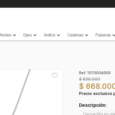
expand_more
expand_more
expand_more
expand_more
expand_
Aretes
Dijes
Anillos
Cadenas
Pulseras
Ref. 1070004059
$ 836.000
$ 668.00
Precio exclusivo 
Descripción:
Gargantilla en p