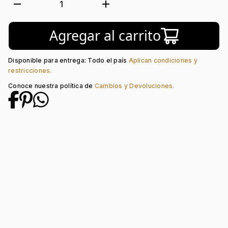
Forma:
Figuras Geometricas
remove
add
1
Tipo de terminado:
Liso
Colección:
Sueños
Agregar al carrito
Tipo de Broche:
Pin
Disponible para entrega: Todo el país
Aplican condiciones y
restricciones.
Conoce nuestra política de
Cambios y Devoluciones.