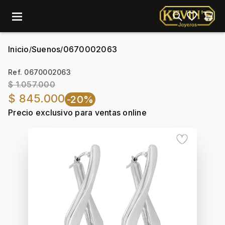
menu
Inicio
Suenos
0670002063
/
/
Ref. 0670002063
$ 1.057.000
$ 845.000
-20%
Precio exclusivo para ventas online