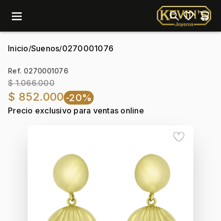
menu
Inicio
Suenos
0270001076
/
/
Ref. 0270001076
$ 1.066.000
$ 852.000
-20%
Precio exclusivo para ventas online