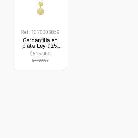
Ref. 1070003059
Gargantilla en
plata Ley 925,
Figuras
$616.000
geométricas, 42
$770.000
cm. de largo, 1
mm. de ancho,
de la coleccion
Sueños