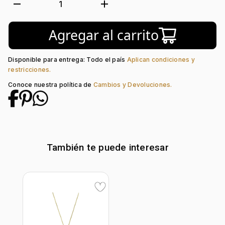
Forma:
Figuras Geométricas
remove
add
1
Tipo de terminado:
Liso
Colección:
Sueños
Agregar al carrito
Tipo de Broche:
Mariposa
Disponible para entrega: Todo el país
Aplican condiciones y
restricciones.
Conoce nuestra política de
Cambios y Devoluciones.
También te puede interesar