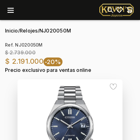
menu
Inicio
Relojes
NJ020050M
/
/
Ref. NJ020050M
$ 2.739.000
$ 2.191.000
-20%
Precio exclusivo para ventas online