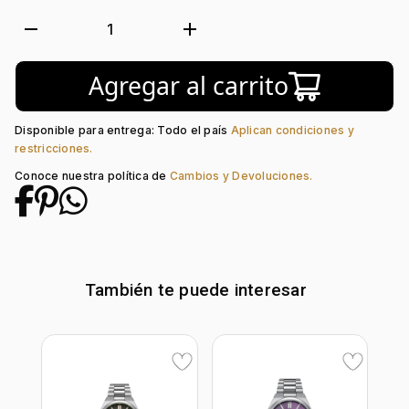
Luminiscente:
Si
Forma de caja:
Redondo
remove
add
1
Movimiento:
Automático
Calendario:
Si
Agregar al carrito
Tipo de cristal:
Zafiro Antireflejo
Color del tablero:
Azul
Color del Pulso:
Plateado
Disponible para entrega: Todo el país
Aplican condiciones y
Estilo de numeración:
Index
restricciones.
Material del pulso:
Acero
Conoce nuestra política de
Cambios y Devoluciones.
Tipo de cierre:
Desplegable
También te puede interesar