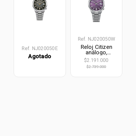
Ref. NJ020050W
Reloj Citizen
Ref. NJ020050E
análogo,
Agotado
Unisex, tablero
$2.191.000
redondo color
$2.739.000
morado, estilo
index, pulso
acero color
plateado,
calendario