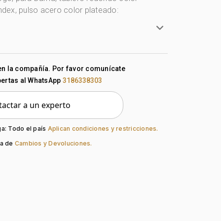
index, pulso acero color plateado:
en la compañía. Por favor comunícate
Redondo
pertas al WhatsApp
3186338303
artz
Mineral
actar a un experto
o:
Plateado
Plateado
ación:
Index
ga: Todo el país
Aplican condiciones y restricciones.
so:
Acero
ca de
Cambios y Devoluciones.
Desplegable Seguridad