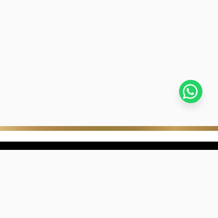
stra empresa
Negocios digitales
ra Historia
322-817-01-90
nibilidad
318-633-83-03
de con Kevin's
ntra una joyería