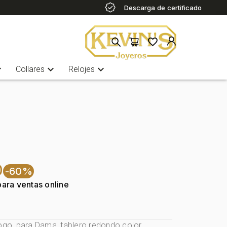
Descarga de certificado
more
expand_more
expand_more
Collares
Relojes
0
-60%
para ventas online
logo, para Dama, tablero redondo color