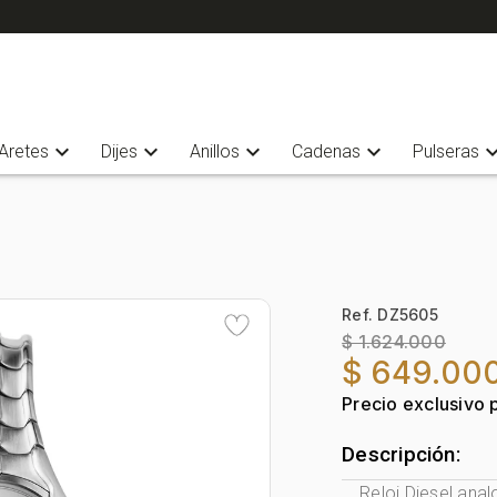
expand_more
expand_more
expand_more
expand_more
expand_
Aretes
Dijes
Anillos
Cadenas
Pulseras
Ref. DZ5605
$ 1.624.000
$ 649.00
Precio exclusivo 
Descripción:
Reloj Diesel ana