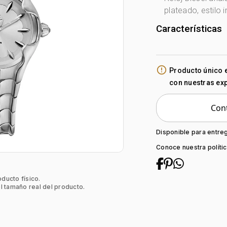
plateado, estilo 
Características
Marca:
Diesel
Género:
Mujer
error_outline
Producto único 
Forma de caja:
con nuestras ex
Movimiento:
Qu
Tipo de cristal:
Cont
Color del tabler
Color del Pulso:
Estilo de numer
Disponible para entre
Material del pul
Conoce nuestra políti
Tipo de cierre:
oducto físico.
l tamaño real del producto.