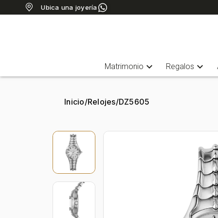
Ubica una joyería
expand_more
expand_more
Matrimonio
Regalos
Inicio
/
Relojes
/
DZ5605