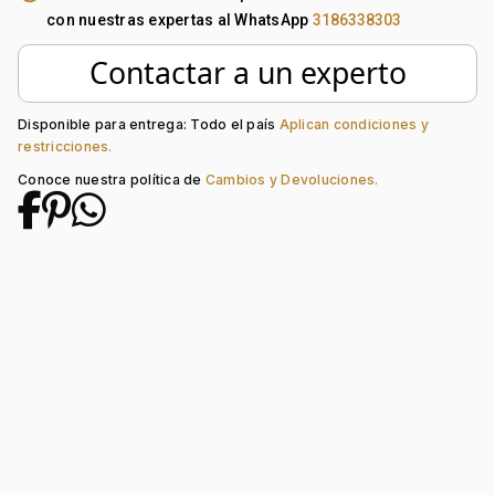
Forma de caja:
Redondo
con nuestras expertas al WhatsApp
3186338303
Movimiento:
Quartz
Calendario:
Si
Contactar a un experto
Tipo de cristal:
Mineral
Color del tablero:
Dorado
Color del Pulso:
Dorado
Disponible para entrega: Todo el país
Aplican condiciones y
restricciones.
Estilo de numeración:
Index + Arábigo
Material del pulso:
Acero
Conoce nuestra política de
Cambios y Devoluciones.
Tipo de cierre:
Desplegable Seguridad