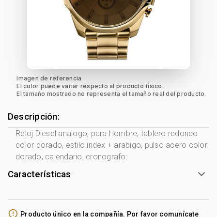
Imagen de referencia
El color puede variar respecto al producto físico.
El tamaño mostrado no representa el tamaño real del producto.
Descripción:
Reloj Diesel analogo, para Hombre, tablero redondo
color dorado, estilo index + arabigo, pulso acero color
dorado, calendario, cronografo:
Características
Marca:
Diesel
Género:
Hombre
error_outline
Producto único en la compañía. Por favor comunícate