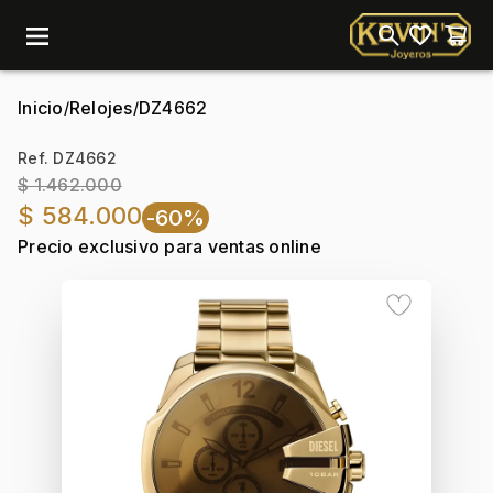
menu
Inicio
Relojes
DZ4662
/
/
Ref. DZ4662
$ 1.462.000
$ 584.000
-60%
Precio exclusivo para ventas online