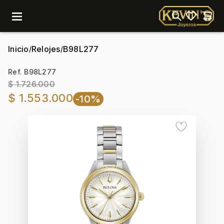
menu
Inicio
Relojes
B98L277
/
/
Ref. B98L277
$ 1.726.000
$ 1.553.000
-10%