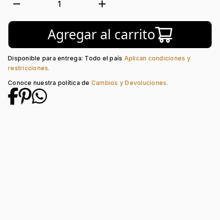
Movimiento:
Quartz
remove
add
1
Tipo de cristal:
Mineral
Color del Bisel:
Dorado
Agregar al carrito
Color del tablero:
Dorado + Plateado
Color del Pulso:
Dorado + Plateado
Estilo de numeración:
Index
Disponible para entrega: Todo el país
Aplican condiciones y
Material del pulso:
Acero
restricciones.
Tipo de cierre:
Desplegable
Conoce nuestra política de
Cambios y Devoluciones.