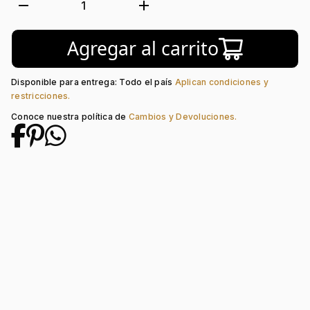
Forma de caja:
Redondo
remove
add
1
Movimiento:
Quartz
Calendario:
Si
Agregar al carrito
Tipo de cristal:
Mineral
Color del Bisel:
Azul
Color del tablero:
Azul
Disponible para entrega: Todo el país
Aplican condiciones y
Color del Pulso:
Gris
restricciones.
Estilo de numeración:
Index
Conoce nuestra política de
Cambios y Devoluciones.
Material del pulso:
Acero
Tipo de cierre:
Desplegable