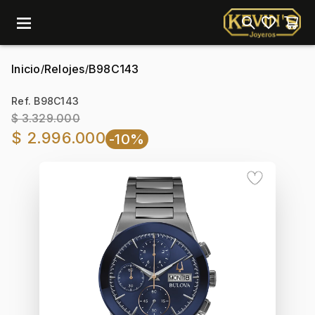
menu
Inicio
Relojes
B98C143
/
/
Ref. B98C143
$ 3.329.000
$ 2.996.000
-10%