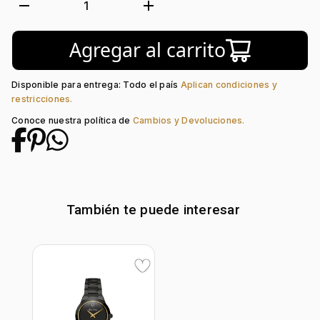
Movimiento:
Quartz
remove
add
1
Tipo de cristal:
Zafiro
Color del Bisel:
Negro
Agregar al carrito
Color del tablero:
Negro + Dorado
Color del Pulso:
Negro
Estilo de numeración:
Sin Números
Disponible para entrega: Todo el país
Aplican condiciones y
Material del pulso:
Acero
restricciones.
Tipo de cierre:
Desplegable
Conoce nuestra política de
Cambios y Devoluciones.
También te puede interesar