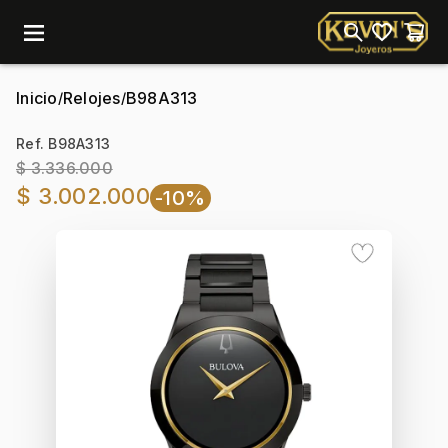
menu
Inicio
Relojes
B98A313
/
/
Ref. B98A313
$ 3.336.000
$ 3.002.000
-10%