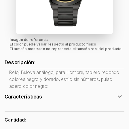
Imagen de referencia
El color puede variar respecto al producto físico.
El tamaño mostrado no representa el tamaño real del producto.
Descripción:
Reloj Bulova análogo, para Hombre, tablero redondo
colores negro y dorado, estilo sin números, pulso
acero color negro:
Características
Marca:
Bulova
Género:
Hombre
Cantidad:
Forma de caja:
Redondo