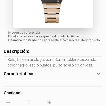
Imagen de referencia
El color puede variar respecto al producto físico.
El tamaño mostrado no representa el tamaño real del producto.
Descripción:
Reloj Bulova análogo, para Dama, tablero cuadrado
color negro, estilo puntos, pulso acero color rosa:
Características
Marca:
Bulova
Género:
Mujer
Cantidad:
Forma de caja:
Cuadrado
Movimiento:
Quartz
remove
add
1
Tipo de cristal:
Mineral