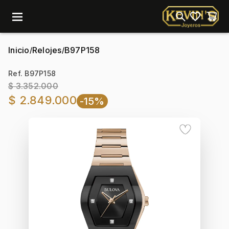
menu
Inicio
Relojes
B97P158
/
/
Ref. B97P158
$ 3.352.000
$ 2.849.000
-15%