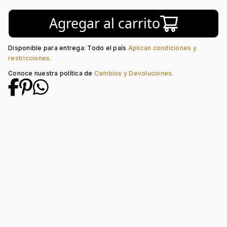
Color del tablero:
Negro
Agregar al carrito
Color del Pulso:
Rosa
Estilo de numeración:
Puntos
Material del pulso:
Acero
Disponible para entrega: Todo el país
Aplican condiciones y
Tipo de cierre:
Desplegable
restricciones.
Conoce nuestra política de
Cambios y Devoluciones.