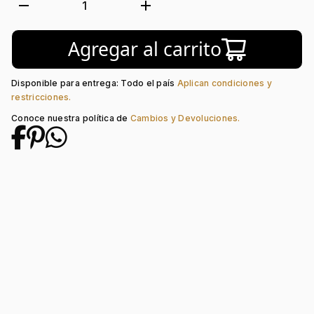
Movimiento:
Quartz
remove
add
1
Calendario:
Si
Tipo de cristal:
Mineral
Agregar al carrito
Color del tablero:
Azul + Plateado
Color del Pulso:
Plateado
Estilo de numeración:
Index
Disponible para entrega: Todo el país
Aplican condiciones y
Material del pulso:
Acero
restricciones.
Tipo de cierre:
Desplegable
Conoce nuestra política de
Cambios y Devoluciones.