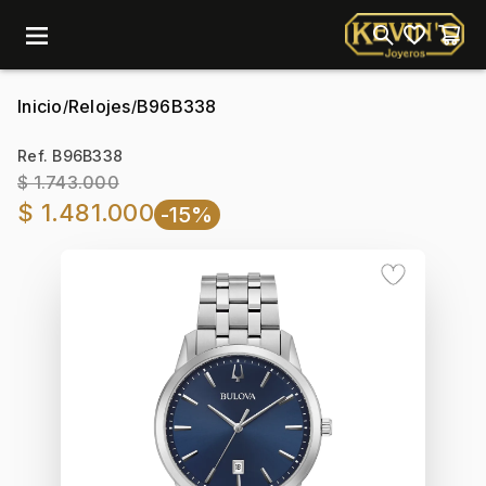
menu
Inicio
Relojes
B96B338
/
/
Ref. B96B338
$ 1.743.000
$ 1.481.000
-15%