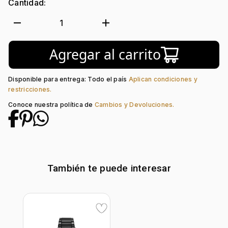
Cantidad:
Ecoamigable:
Si
Forma de caja:
Redondo
remove
add
1
Movimiento:
Eco-Drive
Calendario:
Si
Agregar al carrito
Tipo de cristal:
Mineral
Color del Bisel:
Dorado
Color del tablero:
Negro + Dorado
Disponible para entrega: Todo el país
Aplican condiciones y
Color del Pulso:
Dorado
restricciones.
Estilo de numeración:
Index + Puntos
Conoce nuestra política de
Cambios y Devoluciones.
Material del pulso:
Acero
Tipo de cierre:
Desplegable
También te puede interesar