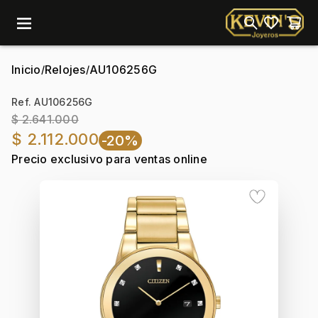
menu
Inicio
Relojes
AU106256G
/
/
Ref. AU106256G
$ 2.641.000
$ 2.112.000
-20%
Precio exclusivo para ventas online