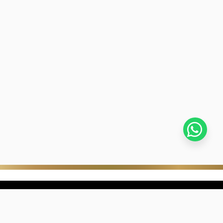
stra empresa
Negocios digitales
ra Historia
322-817-01-90