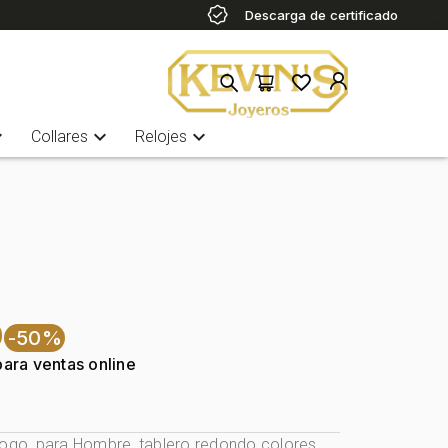
Descarga de certificado
more
expand_more
expand_more
Collares
Relojes
0
-50%
para ventas online
logo, para Hombre, tablero redondo colores