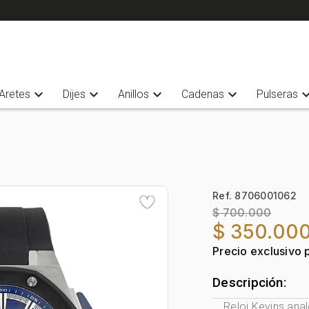
expand_more
expand_more
expand_more
expand_more
expand_
Aretes
Dijes
Anillos
Cadenas
Pulseras
Ref. 8706001062
$ 700.000
$ 350.00
Precio exclusivo 
Descripción:
Reloj Kevins ana