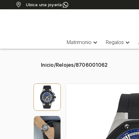
Ubica una joyería
expand_more
expand_more
Matrimonio
Regalos
Inicio
/
Relojes
/
8706001062