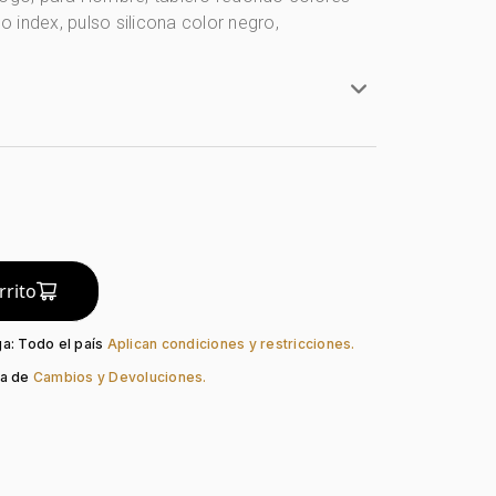
lo index, pulso silicona color negro,
e
Redondo
artz
Mineral
Negro
o:
Negro + Azul
rrito
Negro
ación:
Index
ga: Todo el país
Aplican condiciones y restricciones.
so:
Silicona
ca de
Cambios y Devoluciones.
Hebilla Estándar