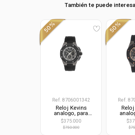
También te puede interes
50%
50%
Ref. 8706001342
Ref. 8
Reloj Kevins
Reloj
analogo, para
analo
Hombre, tablero
Hombre
$375.000
$37
redondo colores
redond
$750.000
$75
negro y plateado,
negro y r