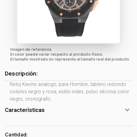
Imagen de referencia
El color puede variar respecto al producto físico.
El tamaño mostrado no representa el tamaño real del producto.
Descripción:
Reloj Kevins analogo, para Hombre, tablero redondo
colores negro y rosa, estilo index, pulso silicona color
negro, cronografo:
Características
Marca:
Kevins
Género:
Hombre
Cantidad: