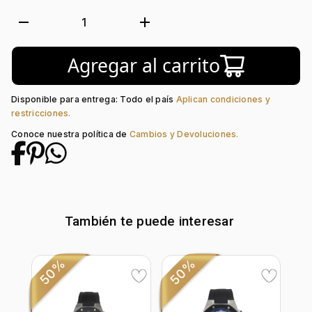
Forma de caja:
Redondo
Movimiento:
Quartz
remove
add
1
Tipo de cristal:
Mineral
Color del Bisel:
Negro
Agregar al carrito
Color del tablero:
Negro + Rosa
Color del Pulso:
Negro
Estilo de numeración:
Index
Disponible para entrega: Todo el país
Aplican condiciones y
Material del pulso:
Silicona
restricciones.
Tipo de cierre:
Hebilla Estándar
Conoce nuestra política de
Cambios y Devoluciones.
También te puede interesar
50%
50%