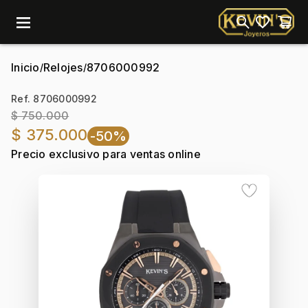
menu
Inicio
Relojes
8706000992
/
/
Ref. 8706000992
$ 750.000
$ 375.000
-50%
Precio exclusivo para ventas online