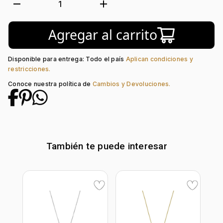
Tejido:
Uñas
remove
add
1
Longitud:
42
Tipo de terminado:
Rodinado
Agregar al carrito
Tipo de Broche:
Reasa
Peso piedra central:
0.3 Ct
Piedra central:
Esmeralda Laboratorio
Disponible para entrega: Todo el país
Aplican condiciones y
restricciones.
Conoce nuestra política de
Cambios y Devoluciones.
También te puede interesar