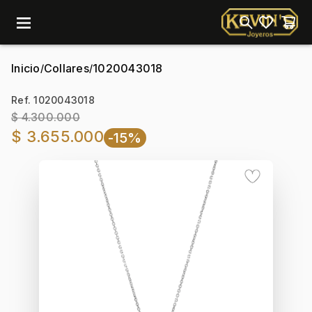
menu
Inicio
Collares
1020043018
/
/
Ref. 1020043018
$ 4.300.000
$ 3.655.000
-15%