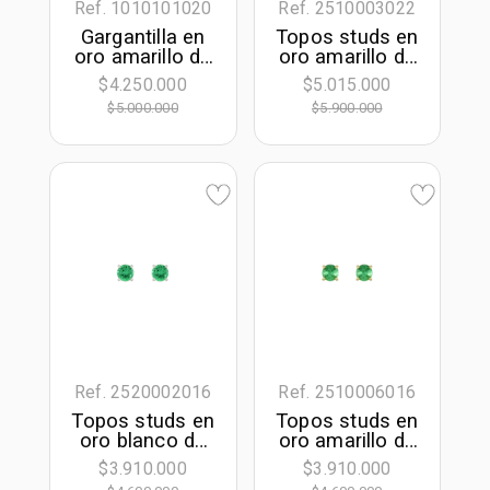
Ref. 1010101020
Ref. 2510003022
Gargantilla en
Topos studs en
oro amarillo de
oro amarillo de
18 Kilates,
18 Kilates, con
$4.250.000
$5.015.000
Uñas, con
2 esmeralda
$5.000.000
$5.900.000
esmeralda
laboratorios
laboratorio
centrales de
central de 0.60
1.25 Ct
Ct, 42 cm. de
largo, 0.50 mm.
de ancho
Ref. 2520002016
Ref. 2510006016
Topos studs en
Topos studs en
oro blanco de
oro amarillo de
18 Kilates, con
18 Kilates, con
$3.910.000
$3.910.000
2 esmeralda
2 esmeralda