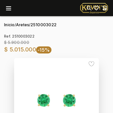
menu
Inicio
Aretes
2510003022
/
/
Ref. 2510003022
$ 5.900.000
$ 5.015.000
-15%