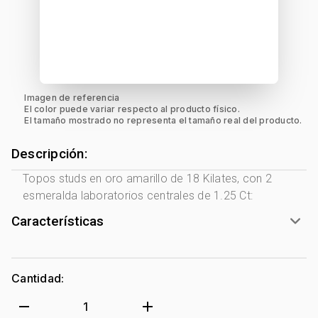
Imagen de referencia
El color puede variar respecto al producto físico.
El tamaño mostrado no representa el tamaño real del producto.
Descripción:
Topos studs en oro amarillo de 18 Kilates, con 2
esmeralda laboratorios centrales de 1.25 Ct:
Características
Género:
Mujer
Tono Metal:
Amarillo
Cantidad:
Metal:
Oro 18 Kilates
Forma:
Uñas
remove
add
1
Colección:
Ninguno