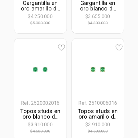
Gargantilla en
Gargantilla en
oro amarillo de
oro blanco de
18 Kilates,
18 Kilates,
$4.250.000
$3.655.000
Uñas, con
Uñas, con
$5.000.000
$4.300.000
esmeralda
esmeralda
laboratorio
laboratorio
central de 0.60
central de 0.30
Ct, 42 cm. de
Ct, 42 cm. de
largo, 0.50 mm.
largo, 0.50 mm.
de ancho
de ancho
Ref. 2520002016
Ref. 2510006016
Topos studs en
Topos studs en
oro blanco de
oro amarillo de
18 Kilates, con
18 Kilates, con
$3.910.000
$3.910.000
2 esmeralda
2 esmeralda
$4.600.000
$4.600.000
laboratorios
laboratorios