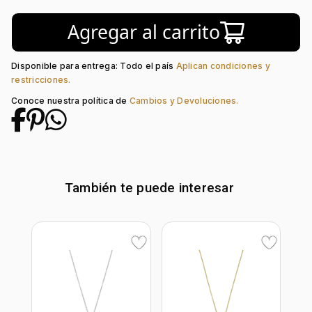
Tipo de Broche:
Mariposa
Agregar al carrito
Peso piedra central:
1.25 Ct
Piedra central:
Esmeralda Laboratorio
Disponible para entrega: Todo el país
Aplican condiciones y
restricciones.
Conoce nuestra política de
Cambios y Devoluciones.
También te puede interesar