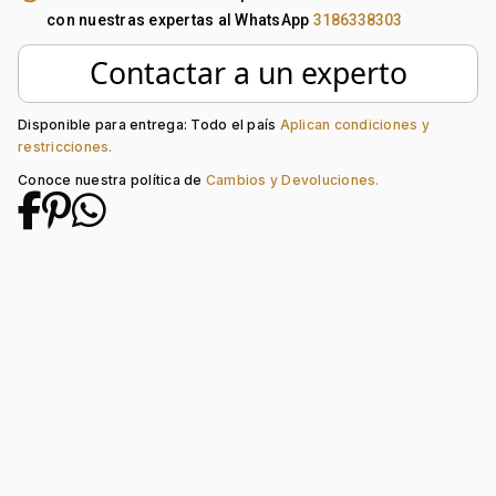
Forma de caja:
Redondo
con nuestras expertas al WhatsApp
3186338303
Movimiento:
Quartz
Tipo de cristal:
Mineral
Contactar a un experto
Color del tablero:
Dorado
Color del Pulso:
Dorado
Estilo de numeración:
Index + Arábigo
Disponible para entrega: Todo el país
Aplican condiciones y
restricciones.
Material del pulso:
Acero
Tipo de cierre:
Desplegable Seguridad
Conoce nuestra política de
Cambios y Devoluciones.