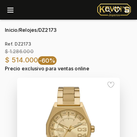
menu
Inicio
Relojes
DZ2173
/
/
Ref. DZ2173
$ 1.286.000
$ 514.000
-60%
Precio exclusivo para ventas online