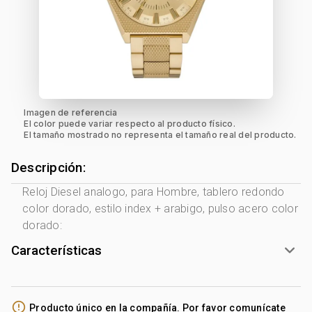
Imagen de referencia
El color puede variar respecto al producto físico.
El tamaño mostrado no representa el tamaño real del producto.
Descripción:
Reloj Diesel analogo, para Hombre, tablero redondo
color dorado, estilo index + arabigo, pulso acero color
dorado:
Características
Marca:
Diesel
Género:
Hombre
error_outline
Producto único en la compañía. Por favor comunícate