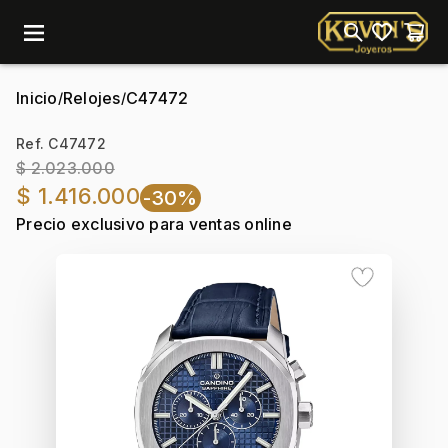
menu
Inicio
Relojes
C47472
/
/
Ref. C47472
$ 2.023.000
$ 1.416.000
-30%
Precio exclusivo para ventas online