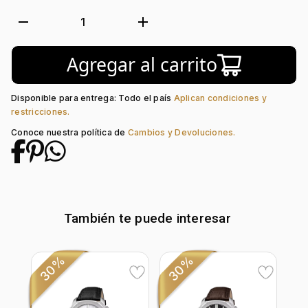
Luminiscente:
Si
Suizo:
Si
remove
add
1
Forma de caja:
Redondo
Movimiento:
Quartz
Agregar al carrito
Calendario:
Si
Tipo de cristal:
Zafiro
Color del Bisel:
Plateado
Disponible para entrega: Todo el país
Aplican condiciones y
Color del tablero:
Azul
restricciones.
Color del Pulso:
Azul
Conoce nuestra política de
Cambios y Devoluciones.
Estilo de numeración:
Index
Material del pulso:
Cuero
Tipo de cierre:
Hebilla Estándar
También te puede interesar
30%
30%