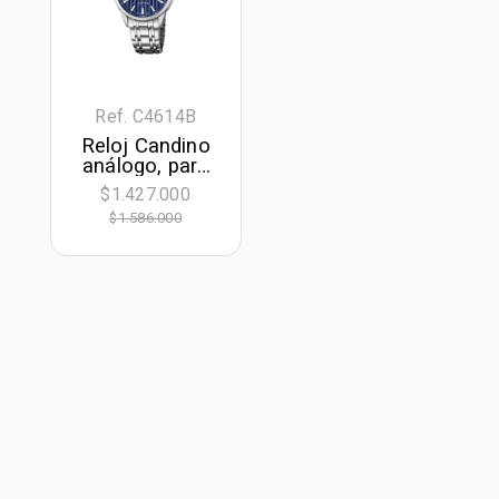
Ref. C4614B
Reloj Candino
análogo, para
Hombre, tablero
$1.427.000
redondo color
$1.586.000
azul, estilo
index, pulso
acero color
plateado,
calendario