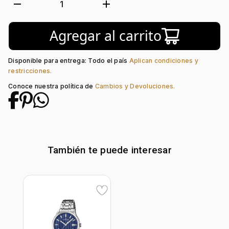
Suizo:
Si
remove
add
1
Forma de caja:
Redondo
Movimiento:
Quartz
Agregar al carrito
Calendario:
Si
Tipo de cristal:
Zafiro
Color del tablero:
Verde
Disponible para entrega: Todo el país
Aplican condiciones y
Color del Pulso:
Plateado
restricciones.
Estilo de numeración:
Index
Conoce nuestra política de
Cambios y Devoluciones.
Material del pulso:
Acero
Tipo de cierre:
Desplegable Seguridad
También te puede interesar