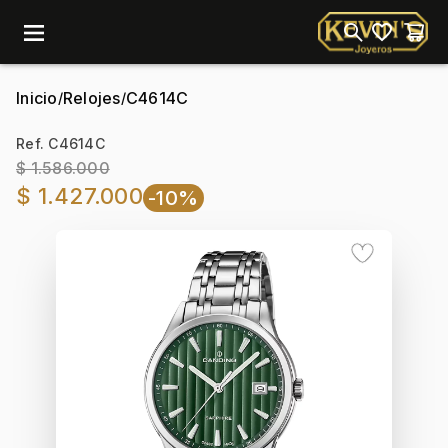
menu
Inicio
Relojes
C4614C
/
/
Ref. C4614C
$ 1.586.000
$ 1.427.000
-10%