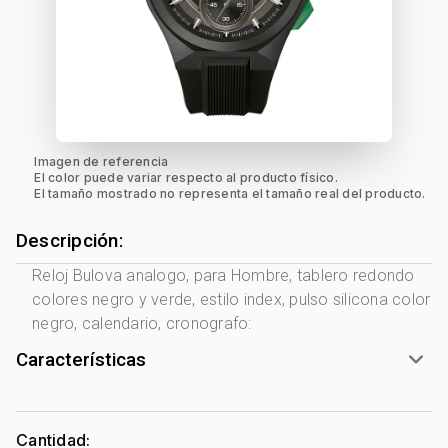
Imagen de referencia
El color puede variar respecto al producto físico.
El tamaño mostrado no representa el tamaño real del producto.
Descripción:
Reloj Bulova analogo, para Hombre, tablero redondo
colores negro y verde, estilo index, pulso silicona color
negro, calendario, cronografo:
Características
Marca:
Bulova
Género:
Hombre
Cantidad: