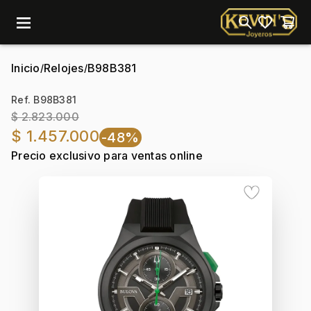
menu
Inicio
Relojes
B98B381
/
/
Ref. B98B381
$ 2.823.000
$ 1.457.000
-48%
Precio exclusivo para ventas online