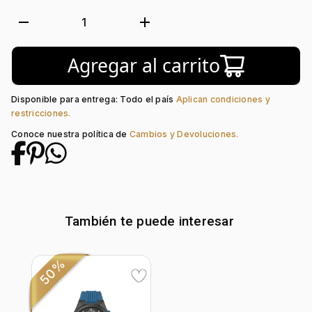
Luminiscente:
Si
Forma de caja:
Redondo
remove
add
1
Movimiento:
Quartz
Calendario:
Si
Agregar al carrito
Tipo de cristal:
Zafirado
Color del Bisel:
Negro
Color del tablero:
Negro + Verde
Disponible para entrega: Todo el país
Aplican condiciones y
Color del Pulso:
Negro
restricciones.
Estilo de numeración:
Index
Conoce nuestra política de
Cambios y Devoluciones.
Material del pulso:
Silicona
Tipo de cierre:
Hebilla Estándar
También te puede interesar
50%