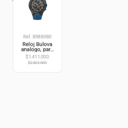
Ref. B98B380
Reloj Bulova
analogo, para
Hombre, tablero
$1.411.000
redondo
$2.823.000
colores negro y
azul, estilo
index, pulso
silicona color
azul, calendario,
cronografo