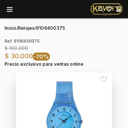
menu
Inicio
Relojes
9106400375
/
/
Ref. 9106400375
$ 100.000
$ 30.000
-70%
Precio exclusivo para ventas online