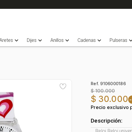
expand_more
expand_more
expand_more
expand_more
expand_
Aretes
Dijes
Anillos
Cadenas
Pulseras
Ref. 9106000186
$ 100.000
$ 30.000
Precio exclusivo 
Descripción:
Reloj Reloj unive