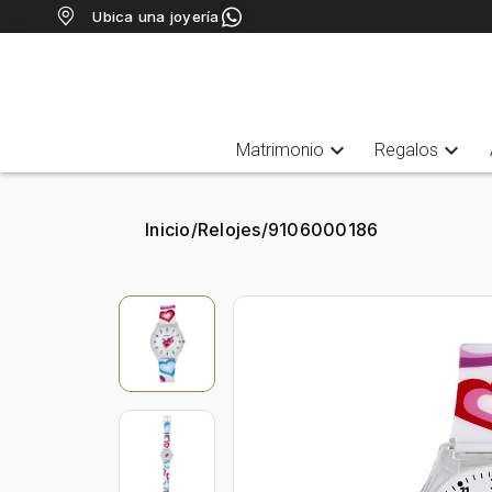
Ubica una joyería
expand_more
expand_more
Matrimonio
Regalos
Inicio
/
Relojes
/
9106000186