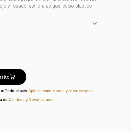
ojo y rosado, estilo arabigos, pulso plastico
ty
iña
Redondo
artz
Plástico
Blanco
o:
Rojo + Rosado + Blanco
rrito
Blanco
ación:
Arábigos
ga: Todo el país
Aplican condiciones y restricciones.
so:
Plástico
ca de
Cambios y Devoluciones.
Hebilla Estándar