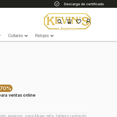
Descarga de certificado
more
expand_more
expand_more
Collares
Relojes
-70%
para ventas online
rsity analogo, para Mujer niña, tablero redondo