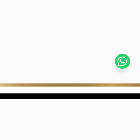
stra empresa
Negocios digitales
ra Historia
322-817-01-90
nibilidad
318-633-83-03
de con Kevin's
ntra una joyería