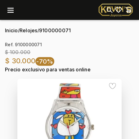
menu
Inicio
Relojes
9100000071
/
/
Ref. 9100000071
$ 100.000
$ 30.000
-70%
Precio exclusivo para ventas online