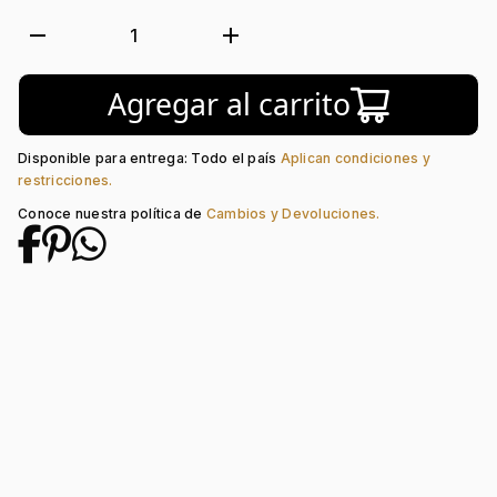
Forma de caja:
Redondo
Movimiento:
Quartz
remove
add
1
Tipo de cristal:
Plástico
Color del tablero:
Azul + Rojo + Blanco + Amarillo
Agregar al carrito
Color del Pulso:
Blanco
Estilo de numeración:
Puntos
Material del pulso:
Plástico
Disponible para entrega: Todo el país
Aplican condiciones y
Tipo de cierre:
Hebilla Estándar
restricciones.
Conoce nuestra política de
Cambios y Devoluciones.