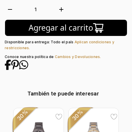
Luminiscente:
Si
Forma de caja:
Redondo
remove
add
1
Movimiento:
Quartz
Calendario:
Si
Agregar al carrito
Tipo de cristal:
Mineral
Color del Bisel:
Café
Color del tablero:
Gris + Azul
Disponible para entrega: Todo el país
Aplican condiciones y
Color del Pulso:
Café
restricciones.
Estilo de numeración:
Index
Conoce nuestra política de
Cambios y Devoluciones.
Material del pulso:
Acero
Tipo de cierre:
Desplegable Seguridad
También te puede interesar
30%
30%