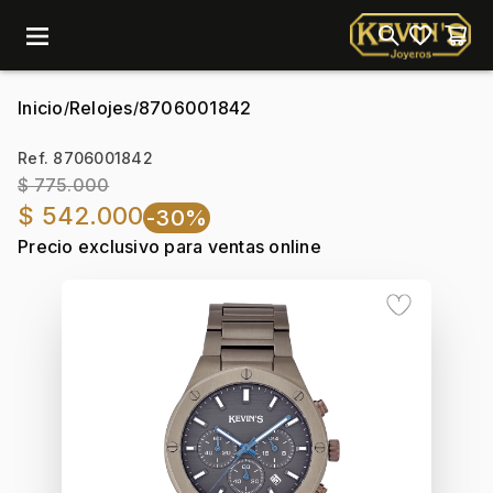
menu
Inicio
Relojes
8706001842
/
/
Ref. 8706001842
$ 775.000
$ 542.000
-30%
Precio exclusivo para ventas online